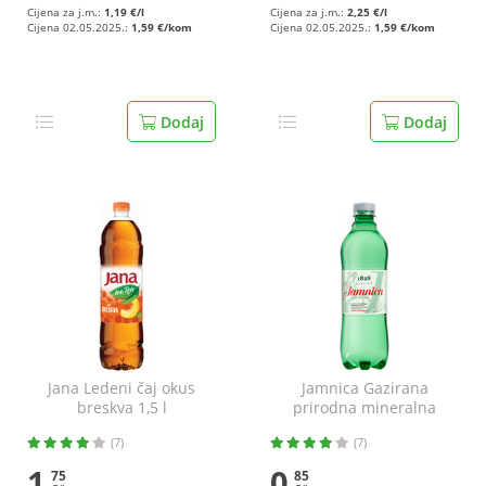
Cijena za j.m.:
1,19 €/l
Cijena za j.m.:
2,25 €/l
Cijena 02.05.2025.:
1,59 €/kom
Cijena 02.05.2025.:
1,59 €/kom
Dodaj
Dodaj
Jana Ledeni čaj okus
Jamnica Gazirana
breskva 1,5 l
prirodna mineralna
voda 0,5 l
(7)
(7)
1
0
75
85