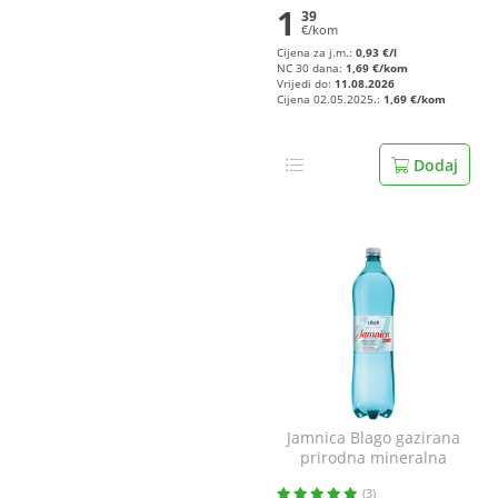
1
39
€/kom
Cijena za j.m.:
0,93 €/l
NC 30 dana:
1,69 €/kom
Vrijedi do:
11.08.2026
Cijena 02.05.2025.:
1,69 €/kom
Dodaj
Jamnica Blago gazirana
prirodna mineralna
voda 1,5 l
(3)