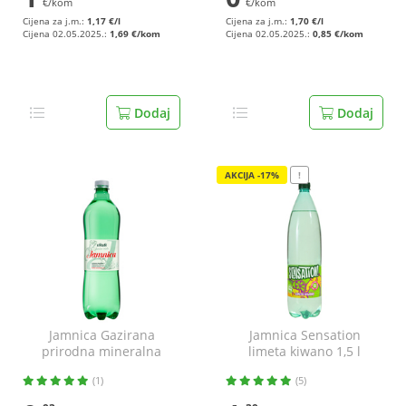
€/kom
€/kom
Cijena za j.m.:
1,17 €/l
Cijena za j.m.:
1,70 €/l
Cijena 02.05.2025.:
1,69 €/kom
Cijena 02.05.2025.:
0,85 €/kom
Dodaj
Dodaj
AKCIJA -17%
!
Jamnica Gazirana
Jamnica Sensation
prirodna mineralna
limeta kiwano 1,5 l
voda 1 l
(1)
(5)