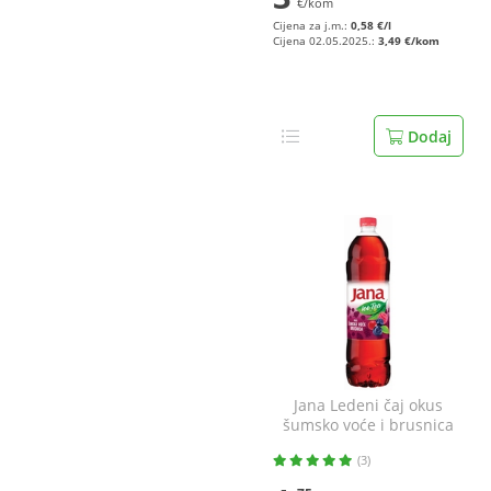
€/kom
Cijena za j.m.:
0,58 €/l
Cijena 02.05.2025.:
3,49 €/kom
Dodaj
Jana Ledeni čaj okus
šumsko voće i brusnica
1,5 l
(3)