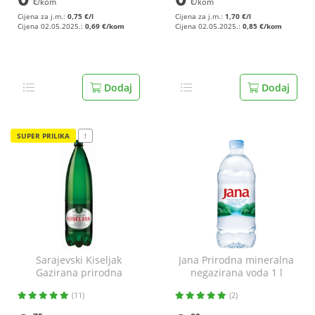
€/kom
€/kom
Cijena za j.m.:
0,75 €/l
Cijena za j.m.:
1,70 €/l
Cijena 02.05.2025.:
0,69 €/kom
Cijena 02.05.2025.:
0,85 €/kom
Dodaj
Dodaj
SUPER PRILIKA
!
Sarajevski Kiseljak
Jana Prirodna mineralna
Gazirana prirodna
negazirana voda 1 l
mineralna voda 1,5 l
(11)
(2)