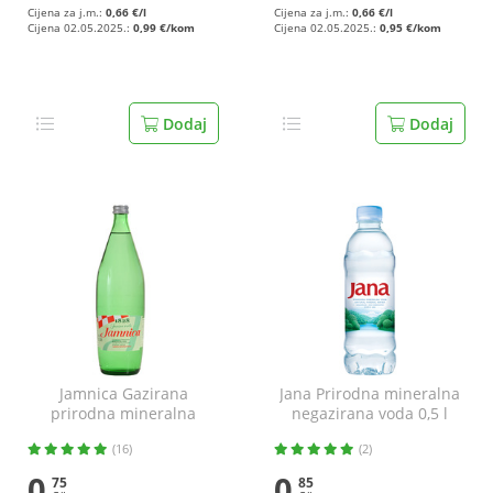
Cijena za j.m.:
0,66 €/l
Cijena za j.m.:
0,66 €/l
Cijena 02.05.2025.:
0,99 €/kom
Cijena 02.05.2025.:
0,95 €/kom
Dodaj
Dodaj
Jamnica Gazirana
Jana Prirodna mineralna
prirodna mineralna
negazirana voda 0,5 l
voda 1 l
(16)
(2)
0
0
75
85