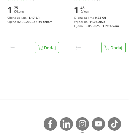
cikla 1,5 l
1
1
75
45
€/kom
€/kom
Cijena za j.m.:
1,17 €/l
Cijena za j.m.:
0,73 €/l
Cijena 02.05.2025.:
1,59 €/kom
Vrijedi do:
11.08.2026
Cijena 02.05.2025.:
1,79 €/kom
Dodaj
Dodaj