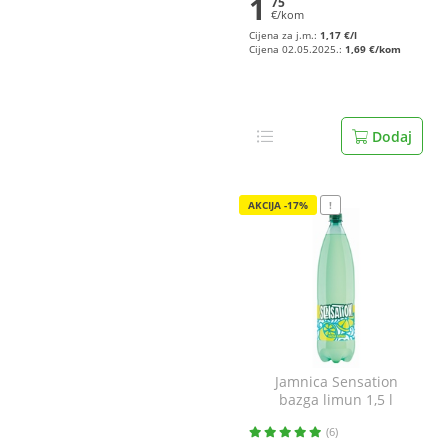
1
75
€/kom
Cijena za j.m.:
1,17 €/l
Cijena 02.05.2025.:
1,69 €/kom
Dodaj
AKCIJA -17%
!
Jamnica Sensation
bazga limun 1,5 l
(6)