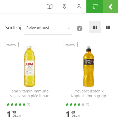
Sortiraj
Relevantnost
PROMO
PROMO
Jana Vitamin Immuno
ProSport Izotonik
Negazirano piće limun
Napitak limun grejp
1,5 l
0,75 l
(2)
(4)
1
1
79
69
€/kom
€/kom