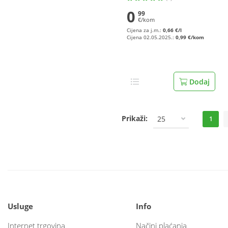
0
99
€/kom
Cijena za j.m.:
0,66 €/l
Cijena 02.05.2025.:
0,99 €/kom
Dodaj
Prikaži:
25
1
Usluge
Info
Internet trgovina
Načini plaćanja