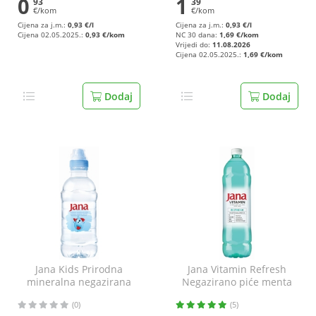
0
1
93
39
€/kom
€/kom
Cijena za j.m.:
0,93 €/l
Cijena za j.m.:
0,93 €/l
Cijena 02.05.2025.:
0,93 €/kom
NC 30 dana:
1,69 €/kom
Vrijedi do:
11.08.2026
Cijena 02.05.2025.:
1,69 €/kom
Dodaj
Dodaj
Jana Kids Prirodna
Jana Vitamin Refresh
mineralna negazirana
Negazirano piće menta
voda 330 ml
limeta 1,5 l
(0)
(5)