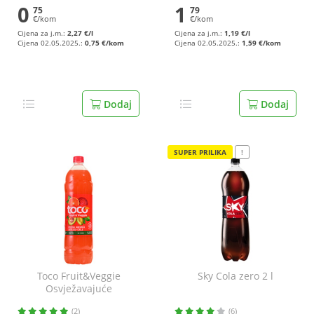
0
1
75
79
€/kom
€/kom
Cijena za j.m.:
2,27 €/l
Cijena za j.m.:
1,19 €/l
Cijena 02.05.2025.:
0,75 €/kom
Cijena 02.05.2025.:
1,59 €/kom
Dodaj
Dodaj
SUPER PRILIKA
!
Toco Fruit&Veggie
Sky Cola zero 2 l
Osvježavajuće
bezalkoholno piće
(2)
(6)
crvena naranča avokado