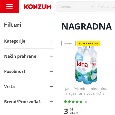
Asortiman
NAGRADNA IGRA JAMNICA - Konzum
Filteri
NAGRADNA 
Kategorije
PROMO
SUPER PRILIKA
Način prehrane
Posebnost
Vrsta
Jana Prirodna mineralna
negazirana voda 4x1,5 l
Brend/Proizvođač
(5)
3
49
€/kom