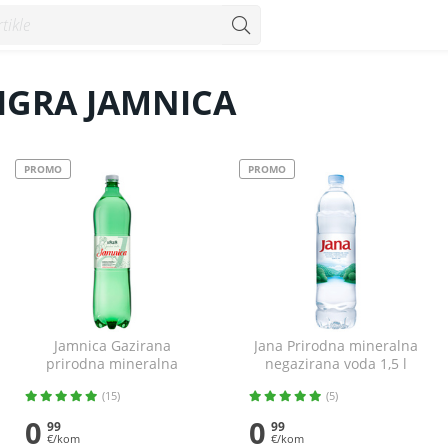
IGRA JAMNICA
PROMO
PROMO
Jamnica Gazirana
Jana Prirodna mineralna
prirodna mineralna
negazirana voda 1,5 l
voda 1,5 l
(15)
(5)
0
0
99
99
€/kom
€/kom