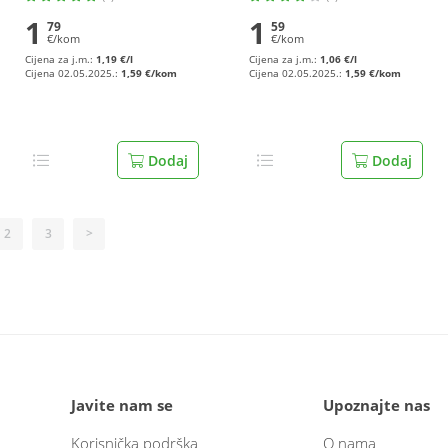
1
1
79
59
€/kom
€/kom
Cijena za j.m.:
1,19 €/l
Cijena za j.m.:
1,06 €/l
Cijena 02.05.2025.:
1,59 €/kom
Cijena 02.05.2025.:
1,59 €/kom
Dodaj
Dodaj
2
3
>
Javite nam se
Upoznajte nas
Korisnička podrška
O nama