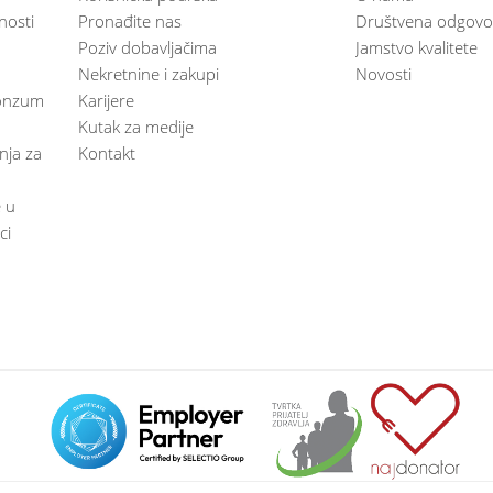
nosti
Pronađite nas
Društvena odgovo
Poziv dobavljačima
Jamstvo kvalitete
Nekretnine i zakupi
Novosti
 Konzum
Karijere
Kutak za medije
anja za
Kontakt
e u
ci