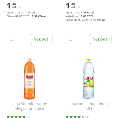
1
1
45
45
€/kom
€/kom
Cijena za j.m.:
1,93 €/l
Cijena za j.m.:
0,73 €/l
Cijena 02.05.2025.:
1,39 €/kom
Vrijedi do:
11.08.2026
Cijena 02.05.2025.:
1,79 €/kom
Dodaj
Dodaj
Jana Vitamin Happy
Jana okus limun limeta
Negazirano piće
1,5 l
naranča 1,5 l
(2)
(1)