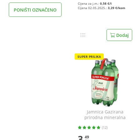
Cijena za j.m.:
0,58 €/l
Cijena 02.05.2025.:
3,29 €/kom
PONIŠTI OZNAČENO
Dodaj
SUPER PRILIKA
Jamnica Gazirana
prirodna mineralna
voda 4x1,5 l
(12)
3
49