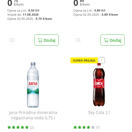
0
0
75
89
€/kom
€/kom
Cijena za j.m.:
0,50 €/l
Cijena za j.m.:
0,89 €/l
Vrijedi do:
11.08.2026
Cijena 02.05.2025.:
0,89 €/kom
Cijena 02.05.2025.:
0,75 €/kom
Dodaj
Dodaj
SUPER PRILIKA
!
Jana Prirodna mineralna
Sky Cola 2 l
negazirana voda 0,75 l
(2)
(7)