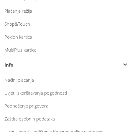
Plaćanje režija
Shop&Touch
Poklon kartica
MultiPlus kartica
Info
Načini plaćanja
Uvjeti iskorištavanja pogodnosti
Podnošenje prigovora
Zaštita osobnih podataka
Uvjeti i pravila korištenja Konzum online platforme