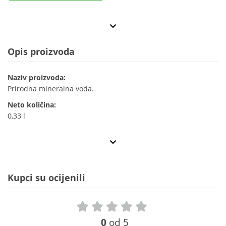
Opis proizvoda
Naziv proizvoda:
Prirodna mineralna voda.
Neto količina:
0,33 l
Kupci su ocijenili
0
od 5