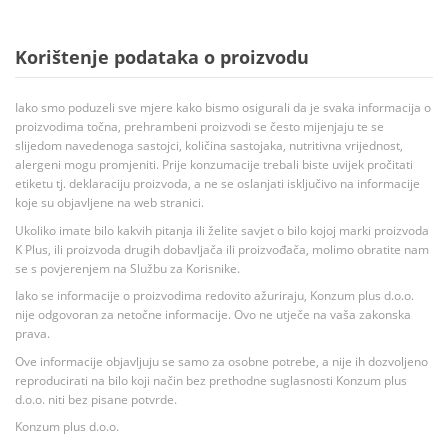
Korištenje podataka o proizvodu
Iako smo poduzeli sve mjere kako bismo osigurali da je svaka informacija o
proizvodima točna, prehrambeni proizvodi se često mijenjaju te se
slijedom navedenoga sastojci, količina sastojaka, nutritivna vrijednost,
alergeni mogu promjeniti. Prije konzumacije trebali biste uvijek pročitati
etiketu tj. deklaraciju proizvoda, a ne se oslanjati isključivo na informacije
koje su objavljene na web stranici.
Ukoliko imate bilo kakvih pitanja ili želite savjet o bilo kojoj marki proizvoda
K Plus, ili proizvoda drugih dobavljača ili proizvođača, molimo obratite nam
se s povjerenjem na Službu za Korisnike.
Iako se informacije o proizvodima redovito ažuriraju, Konzum plus d.o.o.
nije odgovoran za netočne informacije. Ovo ne utječe na vaša zakonska
prava.
Ove informacije objavljuju se samo za osobne potrebe, a nije ih dozvoljeno
reproducirati na bilo koji način bez prethodne suglasnosti Konzum plus
d.o.o. niti bez pisane potvrde.
Konzum plus d.o.o.