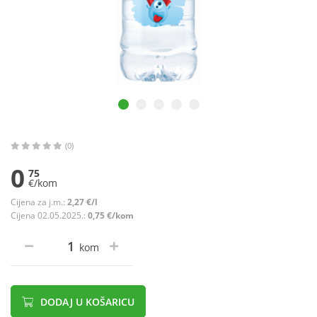
(0)
0
75
€/kom
Cijena za j.m.:
2,27 €/l
Cijena 02.05.2025.:
0,75 €/kom
kom
DODAJ U KOŠARICU