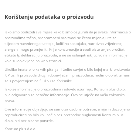
Korištenje podataka o proizvodu
Iako smo poduzeli sve mjere kako bismo osigurali da je svaka informacija o
proizvodima točna, prehrambeni proizvodi se često mijenjaju te se
slijedom navedenoga sastojci, količina sastojaka, nutritivna vrijednost,
alergeni mogu promjeniti. Prije konzumacije trebali biste uvijek pročitati
etiketu tj. deklaraciju proizvoda, a ne se oslanjati isključivo na informacije
koje su objavljene na web stranici.
Ukoliko imate bilo kakvih pitanja ili želite savjet o bilo kojoj marki proizvoda
K Plus, ili proizvoda drugih dobavljača ili proizvođača, molimo obratite nam
se s povjerenjem na Službu za Korisnike.
Iako se informacije o proizvodima redovito ažuriraju, Konzum plus d.o.o.
nije odgovoran za netočne informacije. Ovo ne utječe na vaša zakonska
prava.
Ove informacije objavljuju se samo za osobne potrebe, a nije ih dozvoljeno
reproducirati na bilo koji način bez prethodne suglasnosti Konzum plus
d.o.o. niti bez pisane potvrde.
Konzum plus d.o.o.