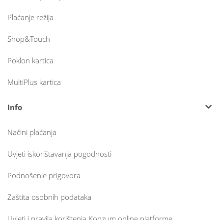
Plaćanje režija
Shop&Touch
Poklon kartica
MultiPlus kartica
Info
Načini plaćanja
Uvjeti iskorištavanja pogodnosti
Podnošenje prigovora
Zaštita osobnih podataka
Uvjeti i pravila korištenja Konzum online platforme