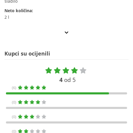
sladilo
Neto količina:
2 l
Kupci su ocijenili
4
od 5
(6)
(0)
(0)
(0)