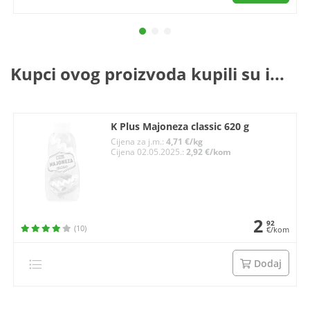
Kupci ovog proizvoda kupili su i...
K Plus Majoneza classic 620 g
Cijena za j.m.:
4,71 €/kg
Cijena 02.05.2025.:
2,92 €/kom
2
92
(10)
€/kom
Dodaj