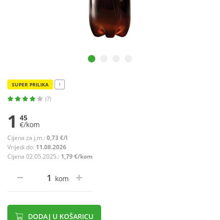
SUPER PRILIKA
!
(7)
1
45
€/kom
Cijena za j.m.:
0,73 €/l
Vrijedi do:
11.08.2026
Cijena 02.05.2025.:
1,79 €/kom
kom
DODAJ U KOŠARICU