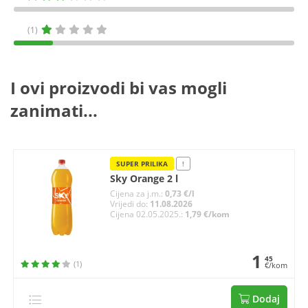
(1)
I ovi proizvodi bi vas mogli
zanimati...
SUPER PRILIKA
!
Sky Orange 2 l
Cijena za j.m.:
0,73 €/l
Vrijedi do:
11.08.2026
Cijena 02.05.2025.:
1,79 €/kom
1
45
(1)
€/kom
Dodaj