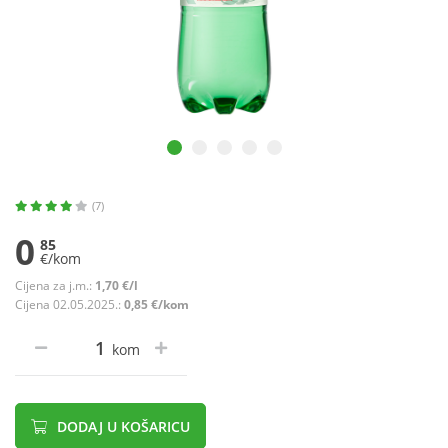
(7)
0
85
€/kom
Cijena za j.m.:
1,70 €/l
Cijena 02.05.2025.:
0,85 €/kom
kom
DODAJ U KOŠARICU