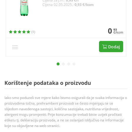
Cijena za j.m.:
0,93 €/l
Cijena 02.05.2025.:
0,93 €/kom
0
93
(1)
€/kom
Dodaj
Korištenje podataka o proizvodu
Iako smo poduzeli sve mjere kako bismo osigurali da je svaka informacija o
proizvodima točna, prehrambeni proizvodi se često mijenjaju te se
slijedom navedenoga sastojci, količina sastojaka, nutritivna vrijednost,
alergeni mogu promjeniti. Prije konzumacije trebali biste uvijek pročitati
etiketu tj. deklaraciju proizvoda, a ne se oslanjati isključivo na informacije
koje su objavljene na web stranici.