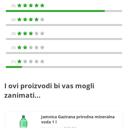
(6)
(0)
(0)
(0)
(1)
I ovi proizvodi bi vas mogli
zanimati...
Jamnica Gazirana prirodna mineralna
voda 1 l