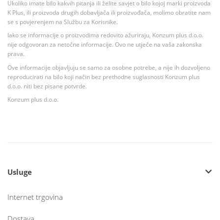
Ukoliko imate bilo kakvih pitanja ili želite savjet o bilo kojoj marki proizvoda
K Plus, ili proizvoda drugih dobavljača ili proizvođača, molimo obratite nam
se s povjerenjem na Službu za Korisnike.
Iako se informacije o proizvodima redovito ažuriraju, Konzum plus d.o.o.
nije odgovoran za netočne informacije. Ovo ne utječe na vaša zakonska
prava.
Ove informacije objavljuju se samo za osobne potrebe, a nije ih dozvoljeno
reproducirati na bilo koji način bez prethodne suglasnosti Konzum plus
d.o.o. niti bez pisane potvrde.
Konzum plus d.o.o.
Usluge
Internet trgovina
Dostava