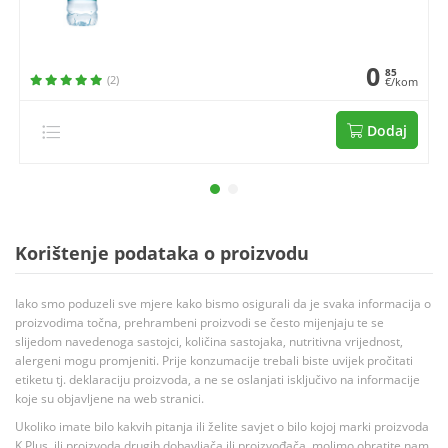
0
85
(2)
€/kom
Dodaj
Korištenje podataka o proizvodu
Iako smo poduzeli sve mjere kako bismo osigurali da je svaka informacija o
proizvodima točna, prehrambeni proizvodi se često mijenjaju te se
slijedom navedenoga sastojci, količina sastojaka, nutritivna vrijednost,
alergeni mogu promjeniti. Prije konzumacije trebali biste uvijek pročitati
etiketu tj. deklaraciju proizvoda, a ne se oslanjati isključivo na informacije
koje su objavljene na web stranici.
Ukoliko imate bilo kakvih pitanja ili želite savjet o bilo kojoj marki proizvoda
K Plus, ili proizvoda drugih dobavljača ili proizvođača, molimo obratite nam