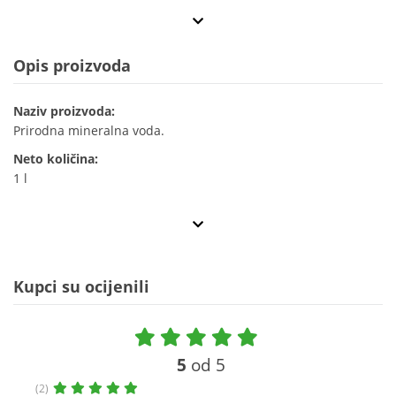
Opis proizvoda
Naziv proizvoda:
Prirodna mineralna voda.
Neto količina:
1 l
Kupci su ocijenili
5
od 5
(2)