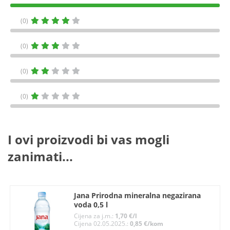
(0)
(0)
(0)
(0)
I ovi proizvodi bi vas mogli
zanimati...
Jana Prirodna mineralna negazirana
voda 0,5 l
Cijena za j.m.:
1,70 €/l
Cijena 02.05.2025.:
0,85 €/kom