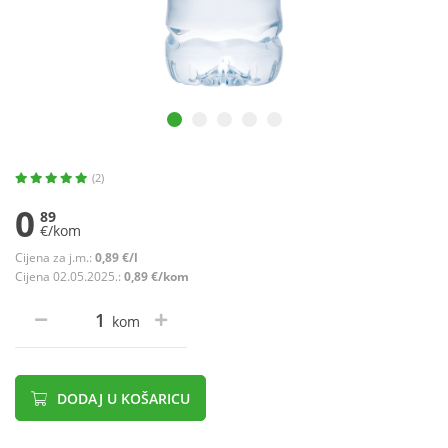
(2)
0
89
€/kom
Cijena za j.m.:
0,89 €/l
Cijena 02.05.2025.:
0,89 €/kom
kom
DODAJ U KOŠARICU