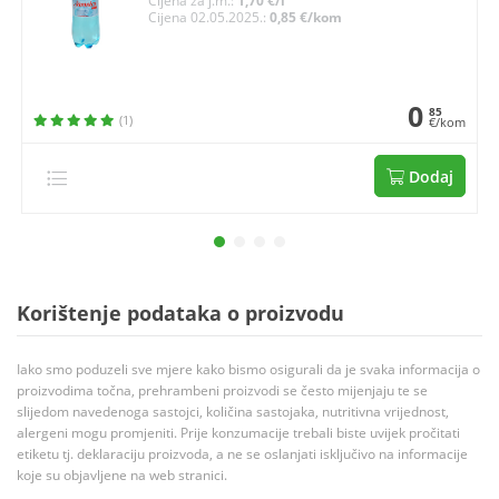
Cijena za j.m.:
1,70 €/l
Cijena 02.05.2025.:
0,85 €/kom
0
85
(1)
€/kom
Dodaj
Korištenje podataka o proizvodu
Iako smo poduzeli sve mjere kako bismo osigurali da je svaka informacija o
proizvodima točna, prehrambeni proizvodi se često mijenjaju te se
slijedom navedenoga sastojci, količina sastojaka, nutritivna vrijednost,
alergeni mogu promjeniti. Prije konzumacije trebali biste uvijek pročitati
etiketu tj. deklaraciju proizvoda, a ne se oslanjati isključivo na informacije
koje su objavljene na web stranici.