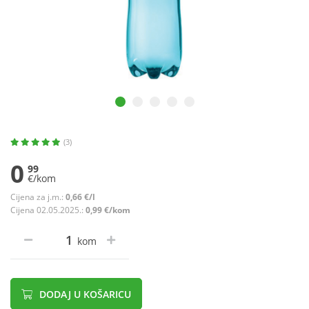
(3)
0
99
€/kom
Cijena za j.m.:
0,66 €/l
Cijena 02.05.2025.:
0,99 €/kom
kom
DODAJ U KOŠARICU