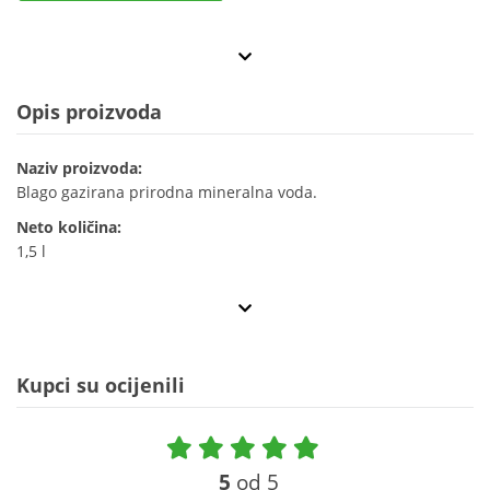
Opis proizvoda
Naziv proizvoda:
Blago gazirana prirodna mineralna voda.
Neto količina:
1,5 l
Kupci su ocijenili
5
od 5