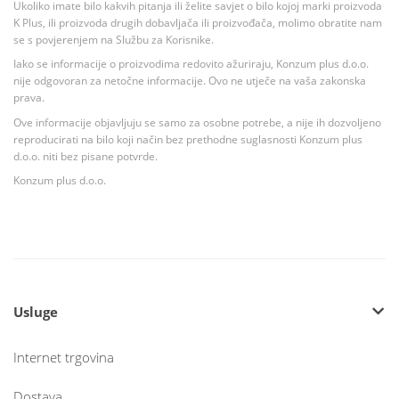
Ukoliko imate bilo kakvih pitanja ili želite savjet o bilo kojoj marki proizvoda
K Plus, ili proizvoda drugih dobavljača ili proizvođača, molimo obratite nam
se s povjerenjem na Službu za Korisnike.
Iako se informacije o proizvodima redovito ažuriraju, Konzum plus d.o.o.
nije odgovoran za netočne informacije. Ovo ne utječe na vaša zakonska
prava.
Ove informacije objavljuju se samo za osobne potrebe, a nije ih dozvoljeno
reproducirati na bilo koji način bez prethodne suglasnosti Konzum plus
d.o.o. niti bez pisane potvrde.
Konzum plus d.o.o.
Usluge
Internet trgovina
Dostava