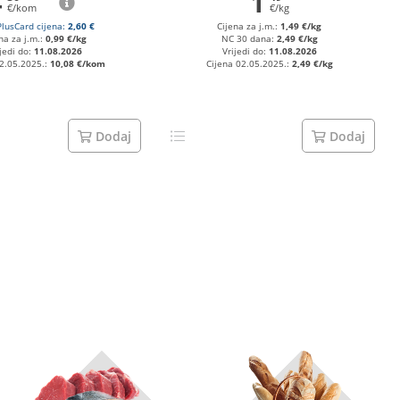
4
1
€/kom
€/kg
PlusCard cijena:
2,60 €
Cijena za j.m.:
1,49 €/kg
na za j.m.:
0,99 €/kg
NC 30 dana:
2,49 €/kg
jedi do:
11.08.2026
Vrijedi do:
11.08.2026
02.05.2025.:
10,08 €/kom
Cijena 02.05.2025.:
2,49 €/kg
Dodaj
Dodaj