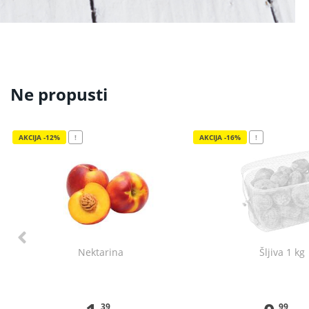
Ne propusti
AKCIJA -12%
!
AKCIJA -16%
!
Nektarina
Šljiva 1 kg
39
99