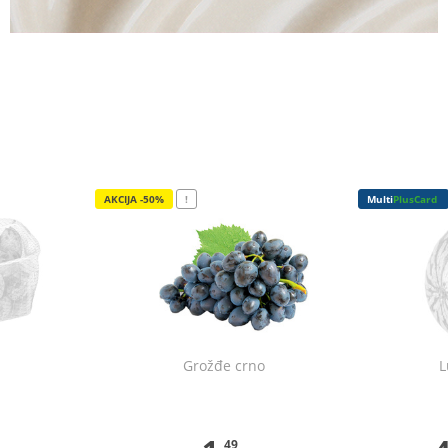
AKCIJA -50%
!
Multi
PlusCard
Grožđe crno
L
49