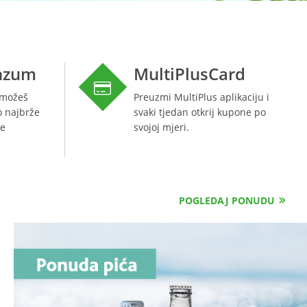
onzum
MultiPlusCard
 možeš
Preuzmi MultiPlus aplikaciju i
o najbrže
svaki tjedan otkrij kupone po
me
svojoj mjeri.
POGLEDAJ PONUDU