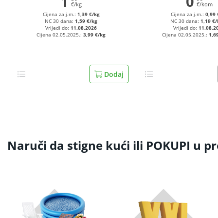
1
0
€/kg
€/kom
Cijena za j.m.:
1,39 €/kg
Cijena za j.m.:
0,99 
NC 30 dana:
1,59 €/kg
NC 30 dana:
1,19 €
Vrijedi do:
11.08.2026
Vrijedi do:
11.08.2
Cijena 02.05.2025.:
3,99 €/kg
Cijena 02.05.2025.:
1,6
Dodaj
Naruči da stigne kući ili POKUPI u p