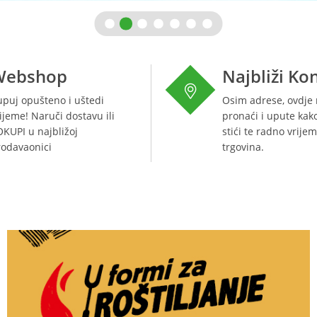
Webshop
Najbliži K
puj opušteno i uštedi
Osim adrese, ovdje
ijeme! Naruči dostavu ili
pronaći i upute kak
KUPI u najbližoj
stići te radno vrije
odavaonici
trgovina.