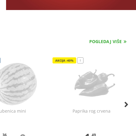
POGLEDAJ VIŠE
AKCIJA -40%
!
ubenica mini
Paprika rog crvena
36
49