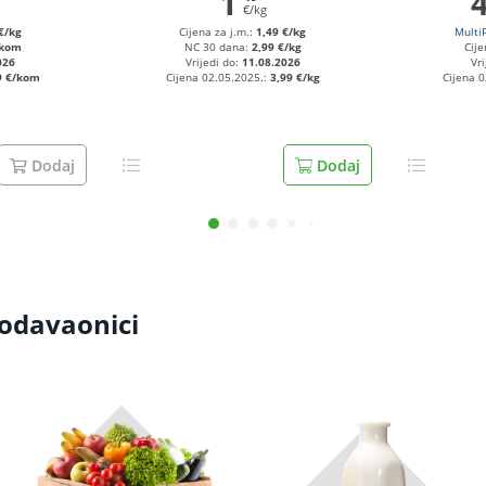
1
€/kg
€/kg
Cijena za j.m.:
1,49 €/kg
Multi
/kom
NC 30 dana:
2,99 €/kg
Cije
026
Vrijedi do:
11.08.2026
Vri
9 €/kom
Cijena 02.05.2025.:
3,99 €/kg
Cijena 
Dodaj
Dodaj
rodavaonici