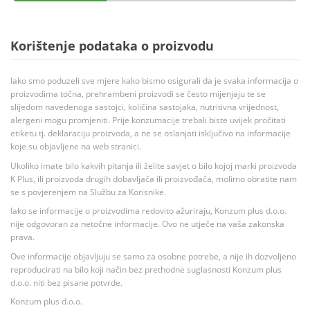
Korištenje podataka o proizvodu
Iako smo poduzeli sve mjere kako bismo osigurali da je svaka informacija o
proizvodima točna, prehrambeni proizvodi se često mijenjaju te se
slijedom navedenoga sastojci, količina sastojaka, nutritivna vrijednost,
alergeni mogu promjeniti. Prije konzumacije trebali biste uvijek pročitati
etiketu tj. deklaraciju proizvoda, a ne se oslanjati isključivo na informacije
koje su objavljene na web stranici.
Ukoliko imate bilo kakvih pitanja ili želite savjet o bilo kojoj marki proizvoda
K Plus, ili proizvoda drugih dobavljača ili proizvođača, molimo obratite nam
se s povjerenjem na Službu za Korisnike.
Iako se informacije o proizvodima redovito ažuriraju, Konzum plus d.o.o.
nije odgovoran za netočne informacije. Ovo ne utječe na vaša zakonska
prava.
Ove informacije objavljuju se samo za osobne potrebe, a nije ih dozvoljeno
reproducirati na bilo koji način bez prethodne suglasnosti Konzum plus
d.o.o. niti bez pisane potvrde.
Konzum plus d.o.o.