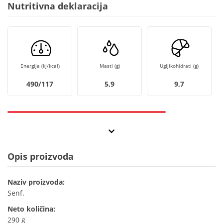
Nutritivna deklaracija
Energija (kJ/kcal)
Masti (g)
Ugljikohidrati (g)
490/117
5,9
9,7
Opis proizvoda
Naziv proizvoda:
Senf.
Neto količina:
290 g