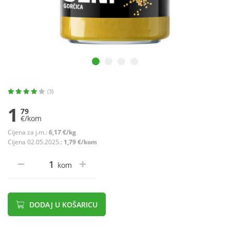
(3)
1
79
€/kom
Cijena za j.m.:
6,17 €/kg
Cijena 02.05.2025.:
1,79 €/kom
kom
DODAJ U KOŠARICU