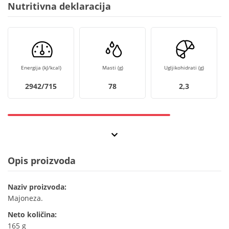
Nutritivna deklaracija
Energija (kJ/kcal)
Masti (g)
Ugljikohidrati (g)
2942/715
78
2,3
Opis proizvoda
Naziv proizvoda:
Majoneza.
Neto količina:
165 g