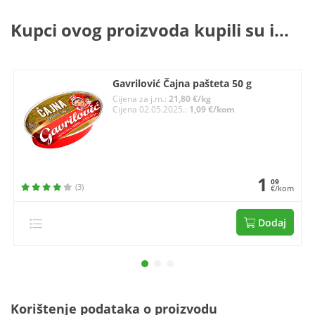
Kupci ovog proizvoda kupili su i...
Gavrilović Čajna pašteta 50 g
Cijena za j.m.:
21,80 €/kg
Cijena 02.05.2025.:
1,09 €/kom
1
09
(3)
€/kom
Dodaj
Korištenje podataka o proizvodu