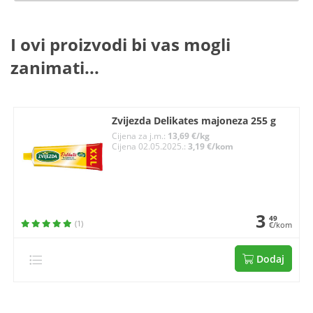
I ovi proizvodi bi vas mogli
zanimati...
Zvijezda Delikates majoneza 255 g
Cijena za j.m.:
13,69 €/kg
Cijena 02.05.2025.:
3,19 €/kom
3
49
(1)
€/kom
Dodaj