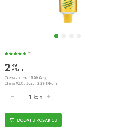
(9)
2
49
€/kom
Cijena za j.m.:
15,09 €/kg
Cijena 02.05.2025.:
2,29 €/kom
kom
DODAJ U KOŠARICU