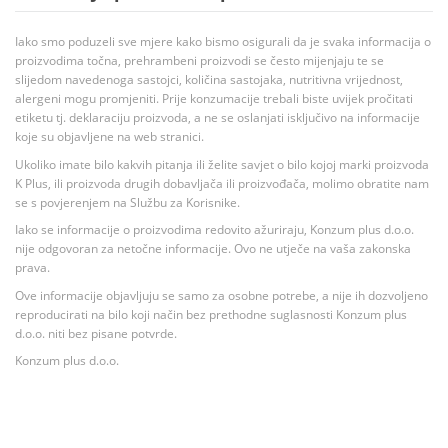
Iako smo poduzeli sve mjere kako bismo osigurali da je svaka informacija o
proizvodima točna, prehrambeni proizvodi se često mijenjaju te se
slijedom navedenoga sastojci, količina sastojaka, nutritivna vrijednost,
alergeni mogu promjeniti. Prije konzumacije trebali biste uvijek pročitati
etiketu tj. deklaraciju proizvoda, a ne se oslanjati isključivo na informacije
koje su objavljene na web stranici.
Ukoliko imate bilo kakvih pitanja ili želite savjet o bilo kojoj marki proizvoda
K Plus, ili proizvoda drugih dobavljača ili proizvođača, molimo obratite nam
se s povjerenjem na Službu za Korisnike.
Iako se informacije o proizvodima redovito ažuriraju, Konzum plus d.o.o.
nije odgovoran za netočne informacije. Ovo ne utječe na vaša zakonska
prava.
Ove informacije objavljuju se samo za osobne potrebe, a nije ih dozvoljeno
reproducirati na bilo koji način bez prethodne suglasnosti Konzum plus
d.o.o. niti bez pisane potvrde.
Konzum plus d.o.o.