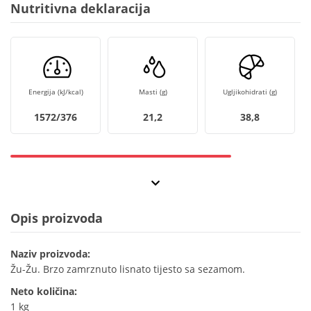
Nutritivna deklaracija
Energija (kJ/kcal)
Masti (g)
Ugljikohidrati (g)
1572/376
21,2
38,8
Opis proizvoda
Naziv proizvoda:
Žu-Žu. Brzo zamrznuto lisnato tijesto sa sezamom.
Neto količina:
1 kg