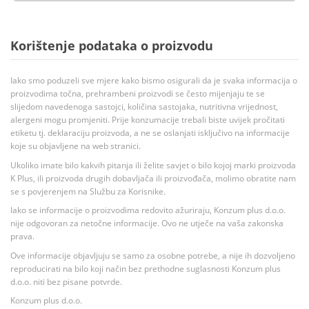
Korištenje podataka o proizvodu
Iako smo poduzeli sve mjere kako bismo osigurali da je svaka informacija o
proizvodima točna, prehrambeni proizvodi se često mijenjaju te se
slijedom navedenoga sastojci, količina sastojaka, nutritivna vrijednost,
alergeni mogu promjeniti. Prije konzumacije trebali biste uvijek pročitati
etiketu tj. deklaraciju proizvoda, a ne se oslanjati isključivo na informacije
koje su objavljene na web stranici.
Ukoliko imate bilo kakvih pitanja ili želite savjet o bilo kojoj marki proizvoda
K Plus, ili proizvoda drugih dobavljača ili proizvođača, molimo obratite nam
se s povjerenjem na Službu za Korisnike.
Iako se informacije o proizvodima redovito ažuriraju, Konzum plus d.o.o.
nije odgovoran za netočne informacije. Ovo ne utječe na vaša zakonska
prava.
Ove informacije objavljuju se samo za osobne potrebe, a nije ih dozvoljeno
reproducirati na bilo koji način bez prethodne suglasnosti Konzum plus
d.o.o. niti bez pisane potvrde.
Konzum plus d.o.o.