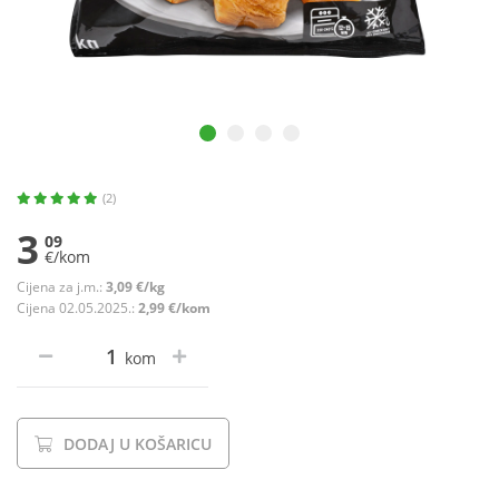
(2)
3
09
€/kom
Cijena za j.m.:
3,09 €/kg
Cijena 02.05.2025.:
2,99 €/kom
kom
DODAJ U KOŠARICU