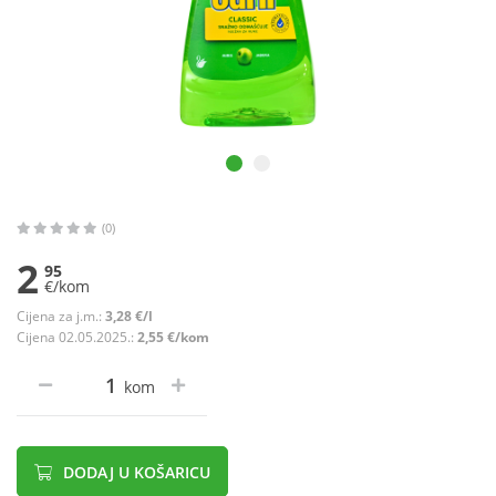
(0)
2
95
€/kom
Cijena za j.m.:
3,28 €/l
Cijena 02.05.2025.:
2,55 €/kom
kom
DODAJ U KOŠARICU