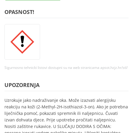
OPASNOST!
Sigurnosno tehnicki listovi dostupni su na web stranicama apsot.hzjz.hr/stl/
UPOZORENJA
Uzrokuje jako nadraživanje oka. Može izazvati alergijsku
reakciju na koži (2-Methyl-2H-isothiazol-3-on). Ako je potrebna
liječnička pomoć, pokazati spremnik ili naljepnicu. Čuvati
izvan dohvata djece. Prije upotrebe pročitati naljepnicu.
Nositi zaštitne rukavice. U SLUČAJU DODIRA S OČIMA:
oprezno isprati vodom nekoliko minuta. Ukloniti kontaktne