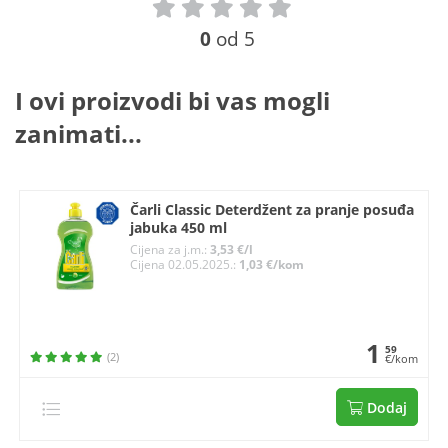
0
od 5
I ovi proizvodi bi vas mogli
zanimati...
Čarli Classic Deterdžent za pranje posuđa
jabuka 450 ml
Cijena za j.m.:
3,53 €/l
Cijena 02.05.2025.:
1,03 €/kom
1
59
(2)
€/kom
Dodaj