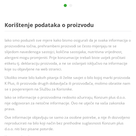
Korištenje podataka o proizvodu
Iako smo poduzeli sve mjere kako bismo osigurali da je svaka informacija o
proizvodima točna, prehrambeni proizvodi se često mijenjaju te se
slijedom navedenoga sastojci, količina sastojaka, nutritivna vrijednost,
alergeni mogu promjeniti. Prije konzumacije trebali biste uvijek pročitati
etiketu tj. deklaraciju proizvoda, a ne se oslanjati isključivo na informacije
koje su objavljene na web stranici.
Ukoliko imate bilo kakvih pitanja ili želite savjet o bilo kojoj marki proizvoda
K Plus, ili proizvoda drugih dobavljača ili proizvođača, molimo obratite nam
se s povjerenjem na Službu za Korisnike.
Iako se informacije o proizvodima redovito ažuriraju, Konzum plus d.o.o.
nije odgovoran za netočne informacije. Ovo ne utječe na vaša zakonska
prava.
Ove informacije objavljuju se samo za osobne potrebe, a nije ih dozvoljeno
reproducirati na bilo koji način bez prethodne suglasnosti Konzum plus
d.o.o. niti bez pisane potvrde.