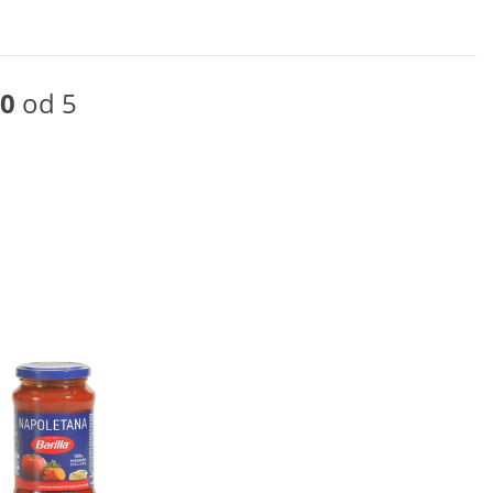
0
od 5