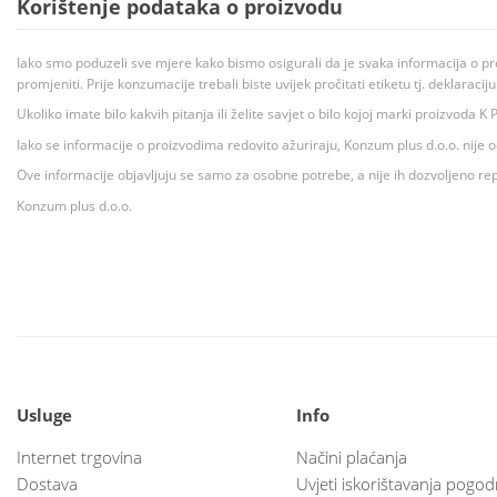
Korištenje podataka o proizvodu
Iako smo poduzeli sve mjere kako bismo osigurali da je svaka informacija o pr
promjeniti. Prije konzumacije trebali biste uvijek pročitati etiketu tj. deklaraci
Ukoliko imate bilo kakvih pitanja ili želite savjet o bilo kojoj marki proizvoda
Iako se informacije o proizvodima redovito ažuriraju, Konzum plus d.o.o. nije
Ove informacije objavljuju se samo za osobne potrebe, a nije ih dozvoljeno rep
Konzum plus d.o.o.
Usluge
Info
Internet trgovina
Načini plaćanja
Dostava
Uvjeti iskorištavanja pogod