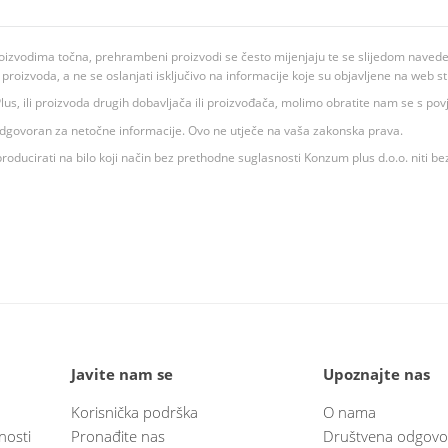
oizvodima točna, prehrambeni proizvodi se često mijenjaju te se slijedom navedeno
ju proizvoda, a ne se oslanjati isključivo na informacije koje su objavljene na web st
 K Plus, ili proizvoda drugih dobavljača ili proizvođača, molimo obratite nam se s p
 odgovoran za netočne informacije. Ovo ne utječe na vaša zakonska prava.
roducirati na bilo koji način bez prethodne suglasnosti Konzum plus d.o.o. niti be
Javite nam se
Upoznajte nas
Korisnička podrška
O nama
nosti
Pronađite nas
Društvena odgovo