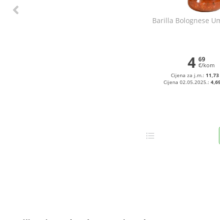
Barilla Bolognese U
4
69
€/kom
Cijena za j.m.:
11,73
Cijena 02.05.2025.:
4,6