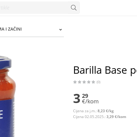
nzum
A I ZAČINI
Barilla Base
(0)
3
29
€/kom
Cijena za j.m.:
8,23 €/kg
Cijena 02.05.2025.:
3,29 €/kom