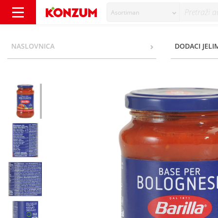
Asortiman
Barilla Base per Bolognese Umak 400 g - Ko
NASLOVNICA
DODACI JELIM