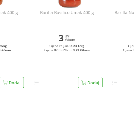
mak 400 g
Barilla Basilico Umak 400 g
Barilla N
3
29
€/kom
 €/kg
Cijena za j.m.:
8,23 €/kg
Cije
9 €/kom
Cijena 02.05.2025.:
3,29 €/kom
Cijena 
Dodaj
Dodaj