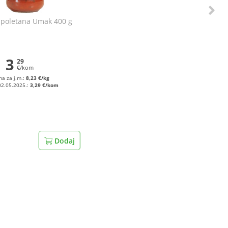
apoletana Umak 400 g
3
29
€/kom
na za j.m.:
8,23 €/kg
02.05.2025.:
3,29 €/kom
Dodaj