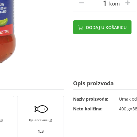
kom
DODAJ U KOŠARICU
Opis proizvoda
Naziv proizvoda:
Umak od 
Neto količina:
400 g=3
g)
Bjelančevine (g)
1,3