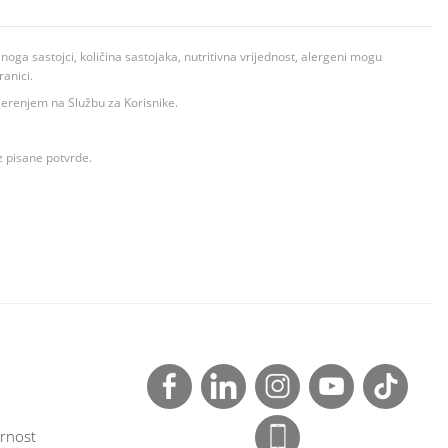
ga sastojci, količina sastojaka, nutritivna vrijednost, alergeni mogu
ranici.
ovjerenjem na Službu za Korisnike.
z pisane potvrde.
rnost