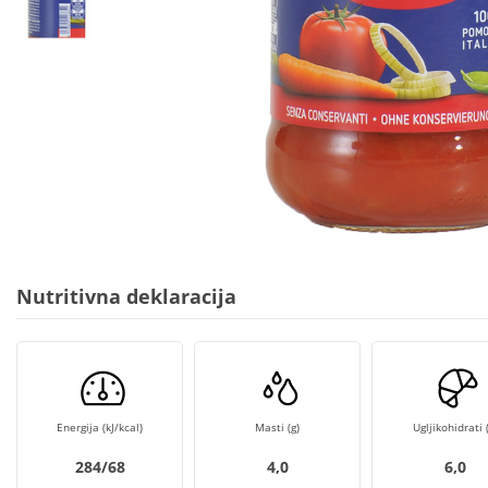
Nutritivna deklaracija
Energija (kJ/kcal)
Masti (g)
Ugljikohidrati (
284/68
4,0
6,0