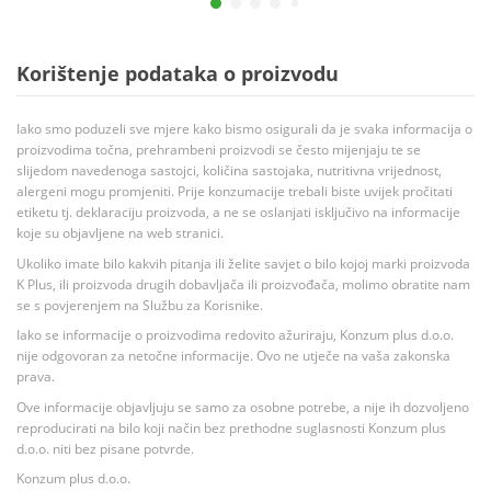
Korištenje podataka o proizvodu
Iako smo poduzeli sve mjere kako bismo osigurali da je svaka informacija o
proizvodima točna, prehrambeni proizvodi se često mijenjaju te se
slijedom navedenoga sastojci, količina sastojaka, nutritivna vrijednost,
alergeni mogu promjeniti. Prije konzumacije trebali biste uvijek pročitati
etiketu tj. deklaraciju proizvoda, a ne se oslanjati isključivo na informacije
koje su objavljene na web stranici.
Ukoliko imate bilo kakvih pitanja ili želite savjet o bilo kojoj marki proizvoda
K Plus, ili proizvoda drugih dobavljača ili proizvođača, molimo obratite nam
se s povjerenjem na Službu za Korisnike.
Iako se informacije o proizvodima redovito ažuriraju, Konzum plus d.o.o.
nije odgovoran za netočne informacije. Ovo ne utječe na vaša zakonska
prava.
Ove informacije objavljuju se samo za osobne potrebe, a nije ih dozvoljeno
reproducirati na bilo koji način bez prethodne suglasnosti Konzum plus
d.o.o. niti bez pisane potvrde.
Konzum plus d.o.o.