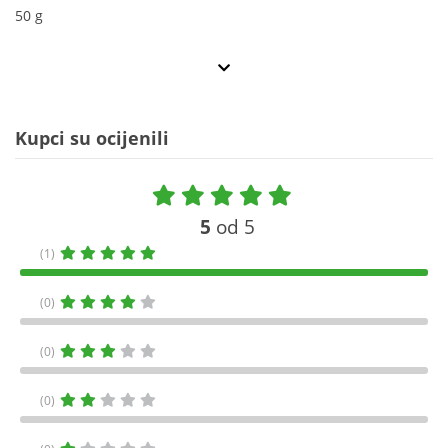
50 g
Kupci su ocijenili
5
od 5
(1)
(0)
(0)
(0)