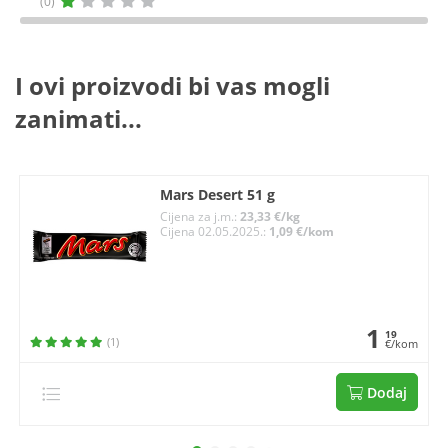
(0)
I ovi proizvodi bi vas mogli
zanimati...
Mars Desert 51 g
Cijena za j.m.:
23,33 €/kg
Cijena 02.05.2025.:
1,09 €/kom
1
19
(1)
€/kom
Dodaj