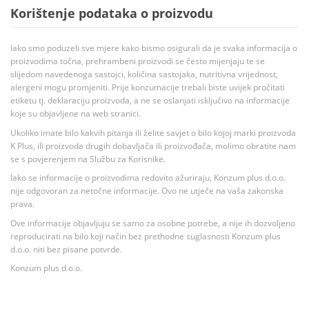
Korištenje podataka o proizvodu
Iako smo poduzeli sve mjere kako bismo osigurali da je svaka informacija o
proizvodima točna, prehrambeni proizvodi se često mijenjaju te se
slijedom navedenoga sastojci, količina sastojaka, nutritivna vrijednost,
alergeni mogu promjeniti. Prije konzumacije trebali biste uvijek pročitati
etiketu tj. deklaraciju proizvoda, a ne se oslanjati isključivo na informacije
koje su objavljene na web stranici.
Ukoliko imate bilo kakvih pitanja ili želite savjet o bilo kojoj marki proizvoda
K Plus, ili proizvoda drugih dobavljača ili proizvođača, molimo obratite nam
se s povjerenjem na Službu za Korisnike.
Iako se informacije o proizvodima redovito ažuriraju, Konzum plus d.o.o.
nije odgovoran za netočne informacije. Ovo ne utječe na vaša zakonska
prava.
Ove informacije objavljuju se samo za osobne potrebe, a nije ih dozvoljeno
reproducirati na bilo koji način bez prethodne suglasnosti Konzum plus
d.o.o. niti bez pisane potvrde.
Konzum plus d.o.o.