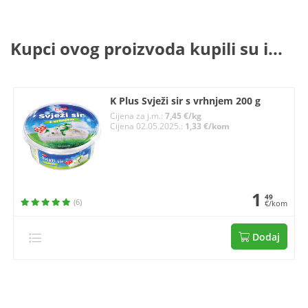
Kupci ovog proizvoda kupili su i...
K Plus Svježi sir s vrhnjem 200 g
Cijena za j.m.:
7,45 €/kg
Cijena 02.05.2025.:
1,33 €/kom
1
49
(6)
€/kom
Dodaj