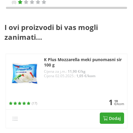
(0)
I ovi proizvodi bi vas mogli
zanimati...
K Plus Mozzarella meki punomasni sir
100 g
Cijena za j.m.:
11,90 €/kg
Cijena 02.05.2025.:
1,05 €/kom
1
19
(17)
€/kom
Dodaj