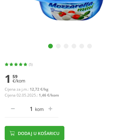
(5)
1
59
€/kom
Cijena za j.m.:
12,72 €/kg
Cijena 02.05.2025.:
1,46 €/kom
kom
DODAJ U KOŠARICU