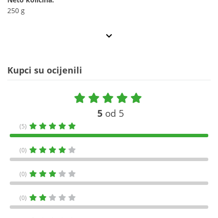
250 g
Kupci su ocijenili
5
od 5
(5)
(0)
(0)
(0)