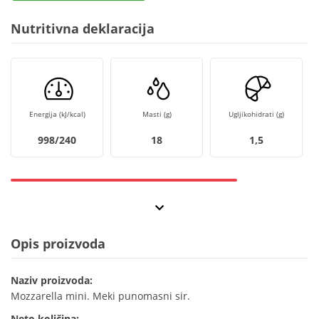
Nutritivna deklaracija
Energija (kJ/kcal)
Masti (g)
Ugljikohidrati (g)
998/240
18
1,5
Opis proizvoda
Naziv proizvoda:
Mozzarella mini. Meki punomasni sir.
Neto količina: