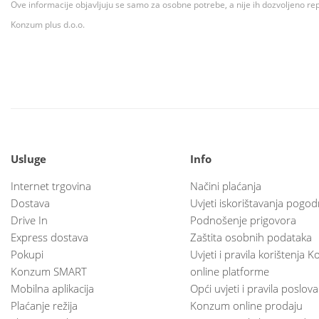
Ove informacije objavljuju se samo za osobne potrebe, a nije ih dozvoljeno rep
Konzum plus d.o.o.
Usluge
Info
Internet trgovina
Načini plaćanja
Dostava
Uvjeti iskorištavanja pogod
Drive In
Podnošenje prigovora
Express dostava
Zaštita osobnih podataka
Pokupi
Uvjeti i pravila korištenja
Konzum SMART
online platforme
Mobilna aplikacija
Opći uvjeti i pravila poslov
Plaćanje režija
Konzum online prodaju