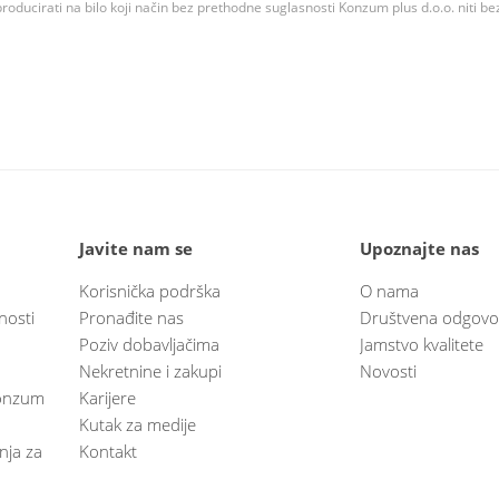
roducirati na bilo koji način bez prethodne suglasnosti Konzum plus d.o.o. niti be
Javite nam se
Upoznajte nas
Korisnička podrška
O nama
nosti
Pronađite nas
Društvena odgovo
Poziv dobavljačima
Jamstvo kvalitete
Nekretnine i zakupi
Novosti
 Konzum
Karijere
Kutak za medije
anja za
Kontakt