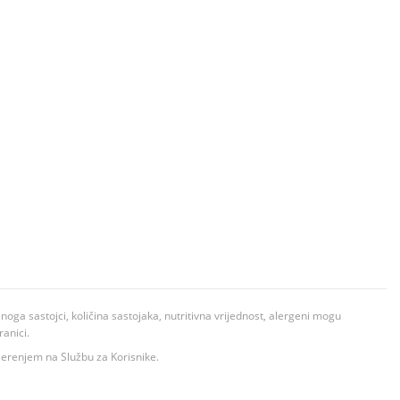
ga sastojci, količina sastojaka, nutritivna vrijednost, alergeni mogu
ranici.
ovjerenjem na Službu za Korisnike.