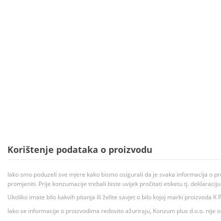
Korištenje podataka o proizvodu
Iako smo poduzeli sve mjere kako bismo osigurali da je svaka informacija o pr
promjeniti. Prije konzumacije trebali biste uvijek pročitati etiketu tj. deklaraci
Ukoliko imate bilo kakvih pitanja ili želite savjet o bilo kojoj marki proizvoda
Iako se informacije o proizvodima redovito ažuriraju, Konzum plus d.o.o. nije