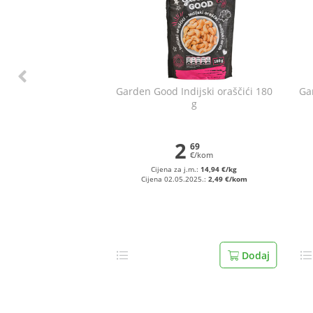
Garden Good Indijski oraščići 180
Ga
g
2
69
€/kom
Cijena za j.m.:
14,94 €/kg
Cijena 02.05.2025.:
2,49 €/kom
Dodaj