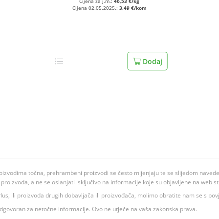
Cijena za j.m.:
46,53 €/kg
Cijena 02.05.2025.:
3,49 €/kom
Dodaj
oizvodima točna, prehrambeni proizvodi se često mijenjaju te se slijedom navedeno
ju proizvoda, a ne se oslanjati isključivo na informacije koje su objavljene na web st
 K Plus, ili proizvoda drugih dobavljača ili proizvođača, molimo obratite nam se s p
 odgovoran za netočne informacije. Ovo ne utječe na vaša zakonska prava.