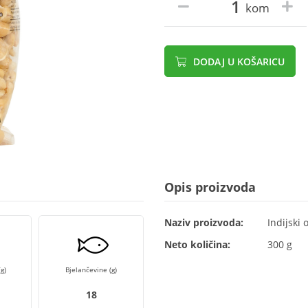
kom
DODAJ U KOŠARICU
Opis proizvoda
Naziv proizvoda:
Indijski 
Neto količina:
300 g
g)
Bjelančevine (g)
18