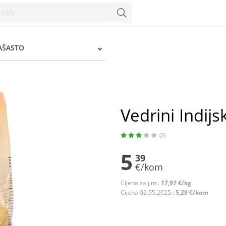
RAŠASTO
Vedrini Indijs
(2)
5
39
€/kom
Cijena za j.m.:
17,97 €/kg
Cijena 02.05.2025.:
5,29 €/kom