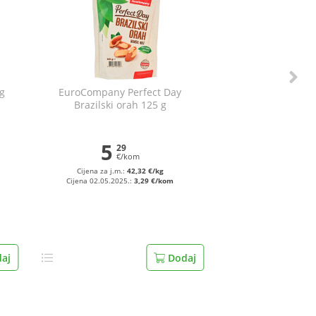
 g
EuroCompany Perfect Day
Brazilski orah 125 g
5
29
€/kom
Cijena za j.m.:
42,32 €/kg
Cijena 02.05.2025.:
3,29 €/kom
aj
Dodaj