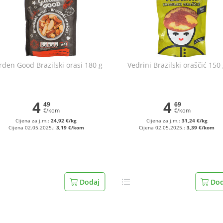
rden Good Brazilski orasi 180 g
Vedrini Brazilski oraščić 150
4
4
49
69
€/kom
€/kom
Cijena za j.m.:
24,92 €/kg
Cijena za j.m.:
31,24 €/kg
Cijena 02.05.2025.:
3,19 €/kom
Cijena 02.05.2025.:
3,39 €/kom
Dodaj
Dod