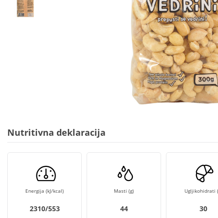
Nutritivna deklaracija
Energija (kJ/kcal)
Masti (g)
Ugljikohidrati (
2310/553
44
30