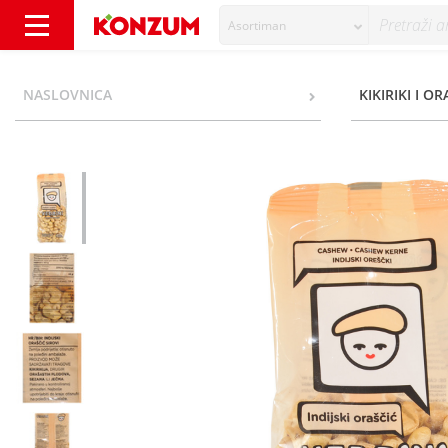
Asortiman
Vedrini Indijski oraščić 300 g - Konzum
NASLOVNICA
KIKIRIKI I O