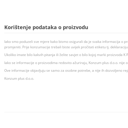
Korištenje podataka o proizvodu
Iako smo poduzeli sve mjere kako bismo osigurali da je svaka informacija o pr
promjeniti. Prije konzumacije trebali biste uvijek pročitati etiketu tj. deklaraci
Ukoliko imate bilo kakvih pitanja ili želite savjet o bilo kojoj marki proizvoda
Iako se informacije o proizvodima redovito ažuriraju, Konzum plus d.o.o. nije
Ove informacije objavljuju se samo za osobne potrebe, a nije ih dozvoljeno rep
Konzum plus d.o.o.