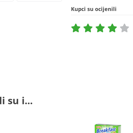
Kupci su ocijenili
 su i...