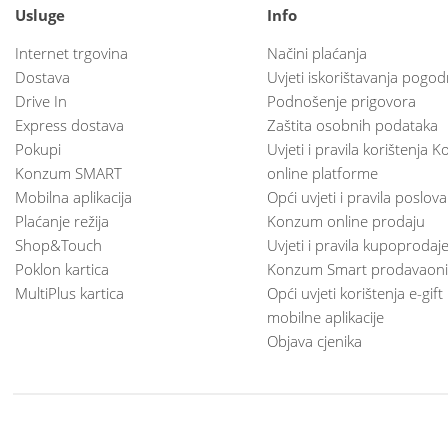
Usluge
Info
Internet trgovina
Načini plaćanja
Dostava
Uvjeti iskorištavanja pogod
Drive In
Podnošenje prigovora
Express dostava
Zaštita osobnih podataka
Pokupi
Uvjeti i pravila korištenja
Konzum SMART
online platforme
Mobilna aplikacija
Opći uvjeti i pravila poslov
Plaćanje režija
Konzum online prodaju
Shop&Touch
Uvjeti i pravila kupoprodaj
Poklon kartica
Konzum Smart prodavaoni
MultiPlus kartica
Opći uvjeti korištenja e-gift
mobilne aplikacije
Objava cjenika