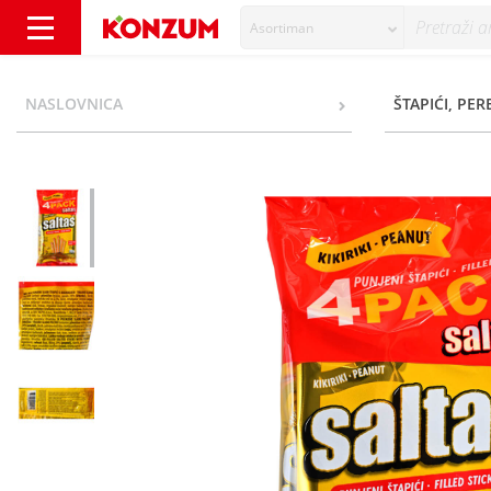
Asortiman
Saltas Punjeni slani štapići kikiriki (4x40 g) 
NASLOVNICA
ŠTAPIĆI, PER