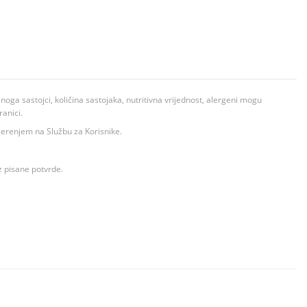
ga sastojci, količina sastojaka, nutritivna vrijednost, alergeni mogu
ranici.
ovjerenjem na Službu za Korisnike.
z pisane potvrde.