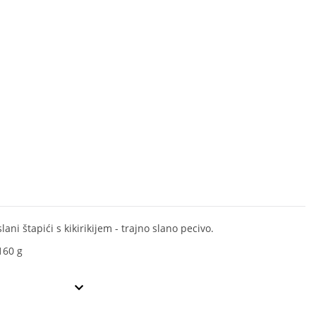
lani štapići s kikirikijem - trajno slano pecivo.
160 g