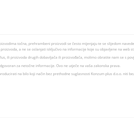
oizvodima točna, prehrambeni proizvodi se često mijenjaju te se slijedom navedeno
ju proizvoda, a ne se oslanjati isključivo na informacije koje su objavljene na web st
 K Plus, ili proizvoda drugih dobavljača ili proizvođača, molimo obratite nam se s p
 odgovoran za netočne informacije. Ovo ne utječe na vaša zakonska prava.
roducirati na bilo koji način bez prethodne suglasnosti Konzum plus d.o.o. niti be