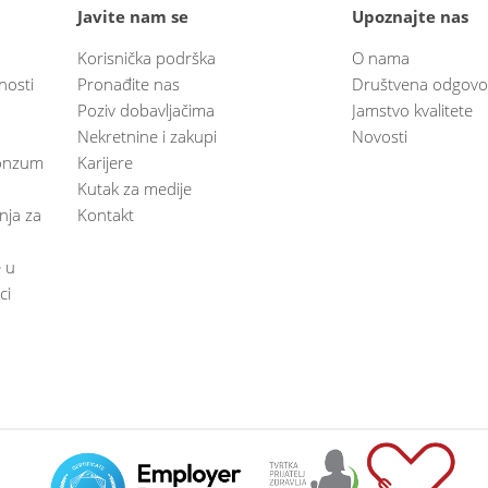
Javite nam se
Upoznajte nas
Korisnička podrška
O nama
nosti
Pronađite nas
Društvena odgovo
Poziv dobavljačima
Jamstvo kvalitete
Nekretnine i zakupi
Novosti
 Konzum
Karijere
Kutak za medije
anja za
Kontakt
e u
ci