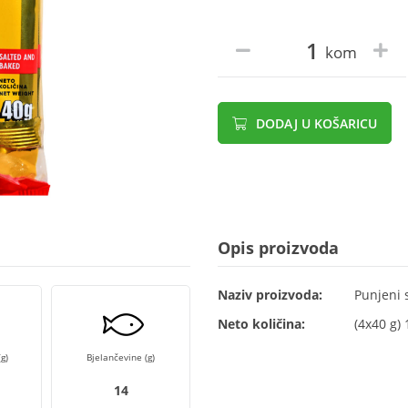
kom
DODAJ U KOŠARICU
Opis proizvoda
Naziv proizvoda:
Punjeni s
Neto količina:
(4x40 g) 
g)
Bjelančevine (g)
14