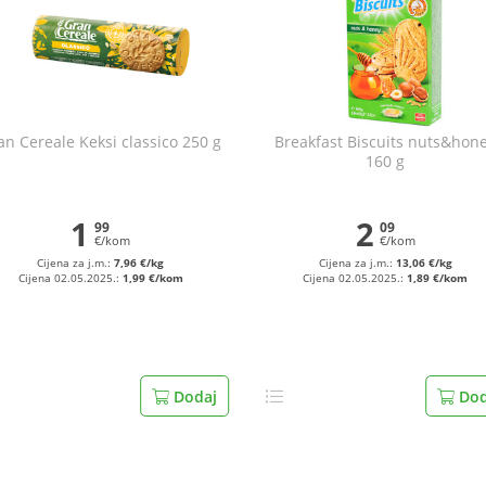
an Cereale Keksi classico 250 g
Breakfast Biscuits nuts&hon
160 g
1
2
99
09
€/kom
€/kom
Cijena za j.m.:
7,96 €/kg
Cijena za j.m.:
13,06 €/kg
Cijena 02.05.2025.:
1,99 €/kom
Cijena 02.05.2025.:
1,89 €/kom
Dodaj
Dod