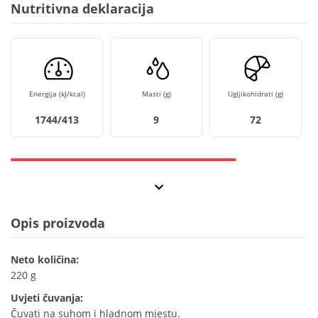
Nutritivna deklaracija
Energija (kJ/kcal)
Masti (g)
Ugljikohidrati (g)
1744/413
9
72
Opis proizvoda
Neto količina:
220 g
Uvjeti čuvanja:
Čuvati na suhom i hladnom mjestu.