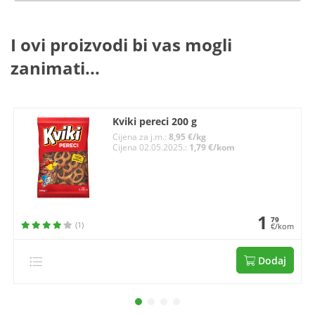
I ovi proizvodi bi vas mogli
zanimati...
Kviki pereci 200 g
Cijena za j.m.:
8,95 €/kg
Cijena 02.05.2025.:
1,79 €/kom
1
79
(1)
€/kom
Dodaj