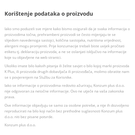
Korištenje podataka o proizvodu
Iako smo poduzeli sve mjere kako bismo osigurali da je svaka informacija o
proizvodima točna, prehrambeni proizvodi se često mijenjaju te se
slijedom navedenoga sastojci, količina sastojaka, nutritivna vrijednost,
alergeni mogu promjeniti. Prije konzumacije trebali biste uvijek pročitati
etiketu tj. deklaraciju proizvoda, a ne se oslanjati isključivo na informacije
koje su objavljene na web stranici.
Ukoliko imate bilo kakvih pitanja ili želite savjet o bilo kojoj marki proizvoda
K Plus, ili proizvoda drugih dobavljača ili proizvođača, molimo obratite nam
se s povjerenjem na Službu za Korisnike.
Iako se informacije o proizvodima redovito ažuriraju, Konzum plus d.o.o.
nije odgovoran za netočne informacije. Ovo ne utječe na vaša zakonska
prava.
Ove informacije objavljuju se samo za osobne potrebe, a nije ih dozvoljeno
reproducirati na bilo koji način bez prethodne suglasnosti Konzum plus
d.o.o. niti bez pisane potvrde.
Konzum plus d.o.o.