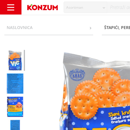
Asortiman
Vic Krekeri slani 150 g - Konzum
NASLOVNICA
ŠTAPIĆI, PER