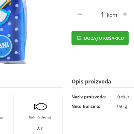
kom
DODAJ U KOŠARICU
Opis proizvoda
Naziv proizvoda:
Kreker.
Neto količina:
150 g
g)
Bjelančevine (g)
7,7