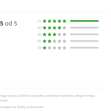
(1)
5
od 5
(0)
(0)
(0)
(0)
ga sastojci, količina sastojaka, nutritivna vrijednost, alergeni mogu
ranici.
ovjerenjem na Službu za Korisnike.