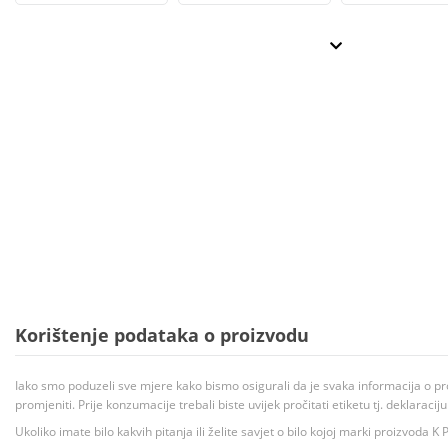
Korištenje podataka o proizvodu
Iako smo poduzeli sve mjere kako bismo osigurali da je svaka informacija o pr
promjeniti. Prije konzumacije trebali biste uvijek pročitati etiketu tj. deklaraci
Ukoliko imate bilo kakvih pitanja ili želite savjet o bilo kojoj marki proizvoda