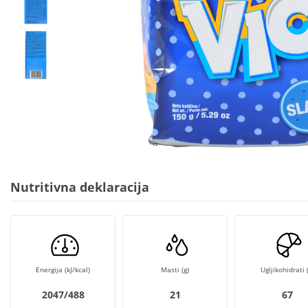
Nutritivna deklaracija
Energija (kJ/kcal)
Masti (g)
Ugljikohidrati (
2047/488
21
67