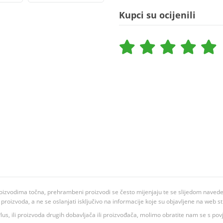
Kupci su ocijenili
oizvodima točna, prehrambeni proizvodi se često mijenjaju te se slijedom navedeno
ju proizvoda, a ne se oslanjati isključivo na informacije koje su objavljene na web st
 K Plus, ili proizvoda drugih dobavljača ili proizvođača, molimo obratite nam se s p