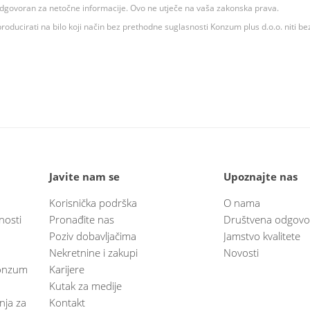
 odgovoran za netočne informacije. Ovo ne utječe na vaša zakonska prava.
roducirati na bilo koji način bez prethodne suglasnosti Konzum plus d.o.o. niti be
Javite nam se
Upoznajte nas
Korisnička podrška
O nama
nosti
Pronađite nas
Društvena odgovo
Poziv dobavljačima
Jamstvo kvalitete
Nekretnine i zakupi
Novosti
 Konzum
Karijere
Kutak za medije
anja za
Kontakt