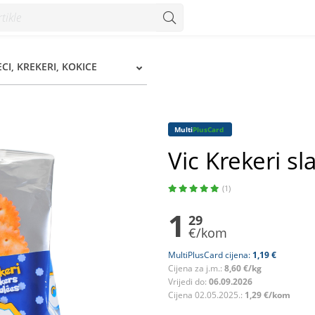
ECI, KREKERI, KOKICE
Multi
PlusCard
Vic Krekeri sl
(1)
1
29
€/kom
MultiPlusCard cijena:
1,19 €
Cijena za j.m.:
8,60 €/kg
Vrijedi do:
06.09.2026
Cijena 02.05.2025.:
1,29 €/kom