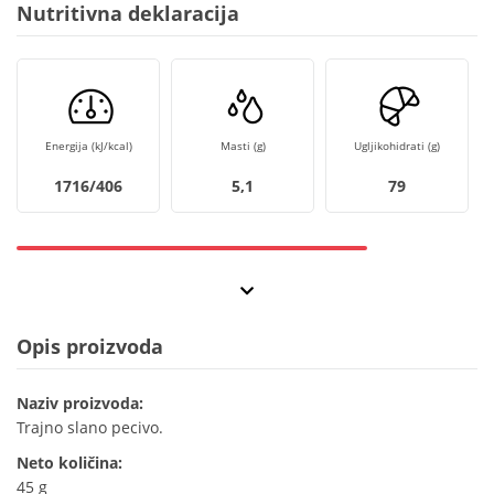
Nutritivna deklaracija
Energija (kJ/kcal)
Masti (g)
Ugljikohidrati (g)
1716/406
5,1
79
Opis proizvoda
Naziv proizvoda:
Trajno slano pecivo.
Neto količina:
45 g