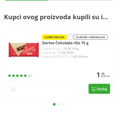
Kupci ovog proizvoda kupili su i...
SUPER PRILIKA
!
SLATKIŠI I GRICKALICE
Dorina Čokolada riža 75 g
Cijena za j.m.:
18,00 €/kg
Vrijedi do:
11.08.2026
Cijena 02.05.2025.:
1,89 €/kom
1
35
(2)
€/kom
Dodaj