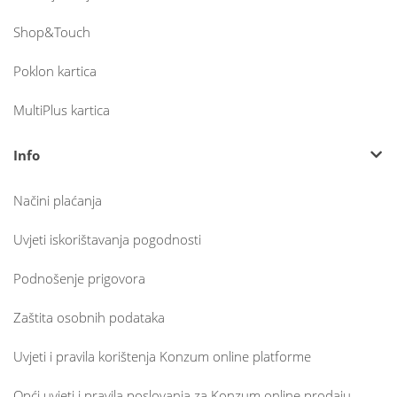
Shop&Touch
Poklon kartica
MultiPlus kartica
Info
Načini plaćanja
Uvjeti iskorištavanja pogodnosti
Podnošenje prigovora
Zaštita osobnih podataka
Uvjeti i pravila korištenja Konzum online platforme
Opći uvjeti i pravila poslovanja za Konzum online prodaju