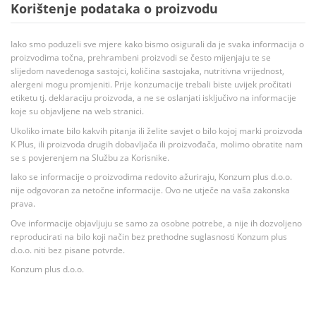
Korištenje podataka o proizvodu
Iako smo poduzeli sve mjere kako bismo osigurali da je svaka informacija o
proizvodima točna, prehrambeni proizvodi se često mijenjaju te se
slijedom navedenoga sastojci, količina sastojaka, nutritivna vrijednost,
alergeni mogu promjeniti. Prije konzumacije trebali biste uvijek pročitati
etiketu tj. deklaraciju proizvoda, a ne se oslanjati isključivo na informacije
koje su objavljene na web stranici.
Ukoliko imate bilo kakvih pitanja ili želite savjet o bilo kojoj marki proizvoda
K Plus, ili proizvoda drugih dobavljača ili proizvođača, molimo obratite nam
se s povjerenjem na Službu za Korisnike.
Iako se informacije o proizvodima redovito ažuriraju, Konzum plus d.o.o.
nije odgovoran za netočne informacije. Ovo ne utječe na vaša zakonska
prava.
Ove informacije objavljuju se samo za osobne potrebe, a nije ih dozvoljeno
reproducirati na bilo koji način bez prethodne suglasnosti Konzum plus
d.o.o. niti bez pisane potvrde.
Konzum plus d.o.o.