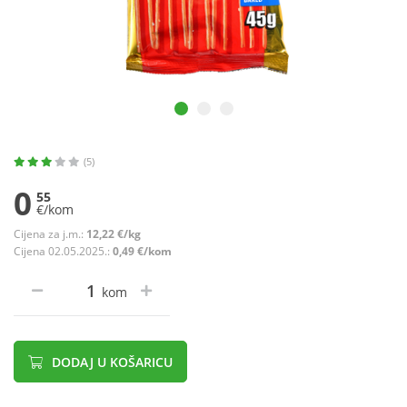
(5)
0
55
€/kom
Cijena za j.m.:
12,22 €/kg
Cijena 02.05.2025.:
0,49 €/kom
kom
DODAJ U KOŠARICU