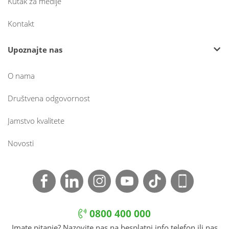
Kutak za medije
Kontakt
Upoznajte nas
O nama
Društvena odgovornost
Jamstvo kvalitete
Novosti
0800 400 000
Imate pitanje? Nazovite nas na besplatni info telefon ili nas