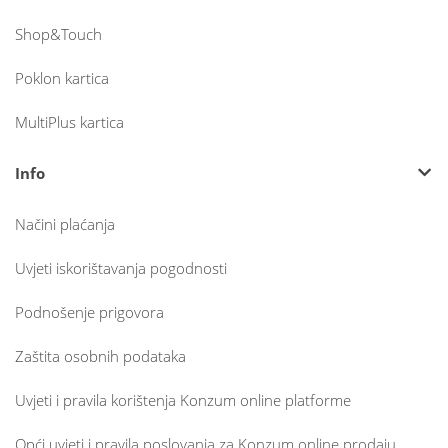
Shop&Touch
Poklon kartica
MultiPlus kartica
Info
Načini plaćanja
Uvjeti iskorištavanja pogodnosti
Podnošenje prigovora
Zaštita osobnih podataka
Uvjeti i pravila korištenja Konzum online platforme
Opći uvjeti i pravila poslovanja za Konzum online prodaju