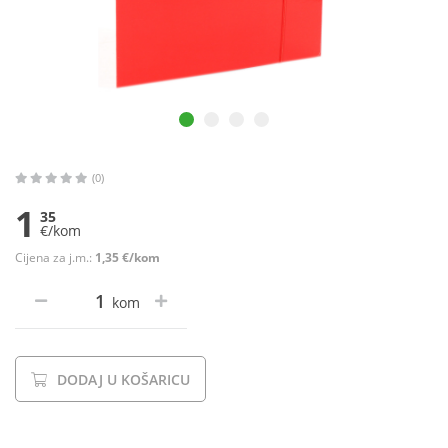
(0)
1
35
€/kom
Cijena za j.m.:
1,35 €/kom
kom
DODAJ U KOŠARICU