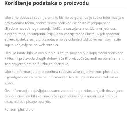
Korištenje podataka o proizvodu
Iako smo poduzeli sve mjere kako bismo osigurali da je svaka informacija o
proizvodima točna, prehrambeni proizvodi se često mijenjaju te se
slijedom navedenoga sastojci, količina sastojaka, nutritivna vrijednost,
alergeni mogu promjeniti. Prije konzumacije trebali biste uvijek pročitati
etiketu tj. deklaraciju proizvoda, a ne se oslanjati isključivo na informacije
koje su objavljene na web stranici.
Ukoliko imate bilo kakvih pitanja ili želite savjet o bilo kojoj marki proizvoda
K Plus, ili proizvoda drugih dobavljača ili proizvođača, molimo obratite nam
se s povjerenjem na Službu za Korisnike.
Iako se informacije o proizvodima redovito ažuriraju, Konzum plus d.o.o.
nije odgovoran za netočne informacije. Ovo ne utječe na vaša zakonska
prava.
Ove informacije objavljuju se samo za osobne potrebe, a nije ih dozvoljeno
reproducirati na bilo koji način bez prethodne suglasnosti Konzum plus
d.o.o. niti bez pisane potvrde.
Konzum plus d.o.o.