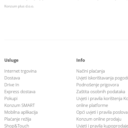
Konzum plus d.o.o.
Usluge
Info
Internet trgovina
Načini plaćanja
Dostava
Uvjeti iskorištavanja pogod
Drive In
Podnošenje prigovora
Express dostava
Zaštita osobnih podataka
Pokupi
Uvjeti i pravila korištenja
Konzum SMART
online platforme
Mobilna aplikacija
Opći uvjeti i pravila poslov
Plaćanje režija
Konzum online prodaju
Shop&Touch
Uvjeti i pravila kupoprodaj