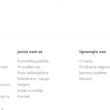
Javite nam se
Upoznajte nas
Korisnička podrška
O nama
nosti
Pronađite nas
Društvena odgovo
Poziv dobavljačima
Jamstvo kvalitete
Nekretnine i zakupi
Novosti
 Konzum
Karijere
Kutak za medije
anja za
Kontakt
e u