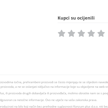
Kupci su ocijenili
oizvodima točna, prehrambeni proizvodi se često mijenjaju te se slijedom navedeno
ju proizvoda, a ne se oslanjati isključivo na informacije koje su objavljene na web st
 K Plus, ili proizvoda drugih dobavljača ili proizvođača, molimo obratite nam se s p
 odgovoran za netočne informacije. Ovo ne utječe na vaša zakonska prava.
roducirati na bilo koji način bez prethodne suglasnosti Konzum plus d.o.o. niti be