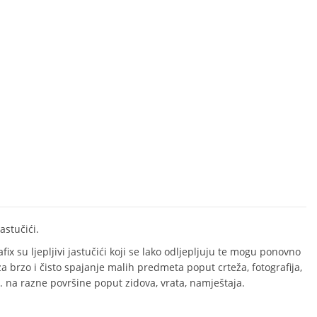
jastučići.
ix su ljepljivi jastučići koji se lako odljepljuju te mogu ponovno
 za brzo i čisto spajanje malih predmeta poput crteža, fotografija,
.. na razne površine poput zidova, vrata, namještaja.