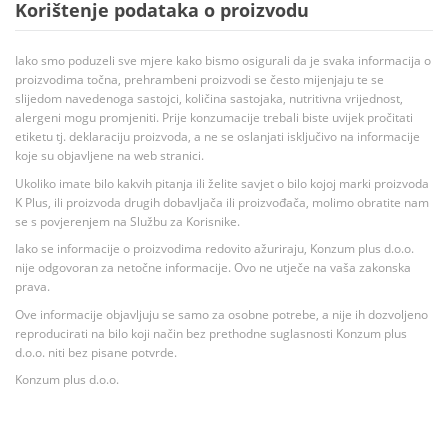
Korištenje podataka o proizvodu
Iako smo poduzeli sve mjere kako bismo osigurali da je svaka informacija o
proizvodima točna, prehrambeni proizvodi se često mijenjaju te se
slijedom navedenoga sastojci, količina sastojaka, nutritivna vrijednost,
alergeni mogu promjeniti. Prije konzumacije trebali biste uvijek pročitati
etiketu tj. deklaraciju proizvoda, a ne se oslanjati isključivo na informacije
koje su objavljene na web stranici.
Ukoliko imate bilo kakvih pitanja ili želite savjet o bilo kojoj marki proizvoda
K Plus, ili proizvoda drugih dobavljača ili proizvođača, molimo obratite nam
se s povjerenjem na Službu za Korisnike.
Iako se informacije o proizvodima redovito ažuriraju, Konzum plus d.o.o.
nije odgovoran za netočne informacije. Ovo ne utječe na vaša zakonska
prava.
Ove informacije objavljuju se samo za osobne potrebe, a nije ih dozvoljeno
reproducirati na bilo koji način bez prethodne suglasnosti Konzum plus
d.o.o. niti bez pisane potvrde.
Konzum plus d.o.o.