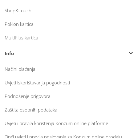
Shop&Touch
Poklon kartica
MultiPlus kartica
Info
Načini plaćanja
Uvjeti iskorištavanja pogodnosti
Podnošenje prigovora
Zaštita osobnih podataka
Uvjeti i pravila korištenja Konzum online platforme
Opći uvjeti i pravila poslovanja za Konzum online prodaju