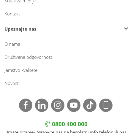
Kutak za medije
Kontakt
Upoznajte nas
O nama
Društvena odgovornost
Jamstvo kvalitete
Novosti
0800 400 000
Imate pitanje? Nazovite nas na besplatni info telefon ili nas