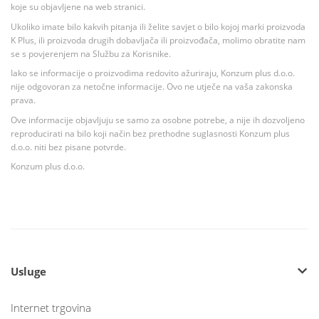
koje su objavljene na web stranici.
Ukoliko imate bilo kakvih pitanja ili želite savjet o bilo kojoj marki proizvoda
K Plus, ili proizvoda drugih dobavljača ili proizvođača, molimo obratite nam
se s povjerenjem na Službu za Korisnike.
Iako se informacije o proizvodima redovito ažuriraju, Konzum plus d.o.o.
nije odgovoran za netočne informacije. Ovo ne utječe na vaša zakonska
prava.
Ove informacije objavljuju se samo za osobne potrebe, a nije ih dozvoljeno
reproducirati na bilo koji način bez prethodne suglasnosti Konzum plus
d.o.o. niti bez pisane potvrde.
Konzum plus d.o.o.
Usluge
Internet trgovina