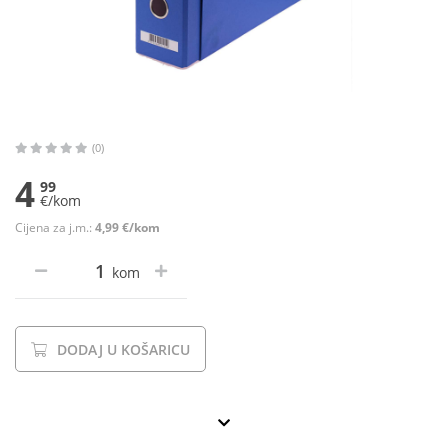
(0)
4
99
€/kom
Cijena za j.m.:
4,99 €/kom
kom
DODAJ U KOŠARICU