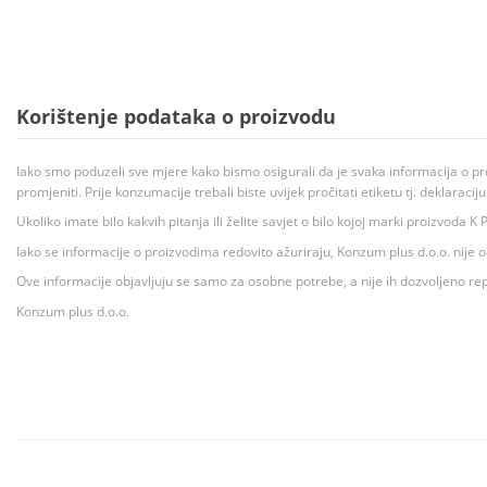
Korištenje podataka o proizvodu
Iako smo poduzeli sve mjere kako bismo osigurali da je svaka informacija o pr
promjeniti. Prije konzumacije trebali biste uvijek pročitati etiketu tj. deklaraci
Ukoliko imate bilo kakvih pitanja ili želite savjet o bilo kojoj marki proizvoda
Iako se informacije o proizvodima redovito ažuriraju, Konzum plus d.o.o. nije
Ove informacije objavljuju se samo za osobne potrebe, a nije ih dozvoljeno rep
Konzum plus d.o.o.