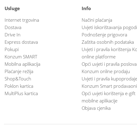
Usluge
Info
Internet trgovina
Načini plaćanja
Dostava
Uvjeti iskorištavanja pogod
Drive In
Podnošenje prigovora
Express dostava
Zaštita osobnih podataka
Pokupi
Uvjeti i pravila korištenja
Konzum SMART
online platforme
Mobilna aplikacija
Opći uvjeti i pravila poslov
Plaćanje režija
Konzum online prodaju
Shop&Touch
Uvjeti i pravila kupoprodaj
Poklon kartica
Konzum Smart prodavaoni
MultiPlus kartica
Opći uvjeti korištenja e-gift
mobilne aplikacije
Objava cjenika