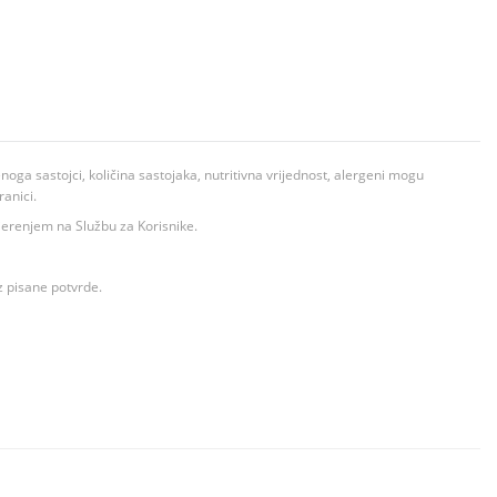
ga sastojci, količina sastojaka, nutritivna vrijednost, alergeni mogu
ranici.
ovjerenjem na Službu za Korisnike.
z pisane potvrde.