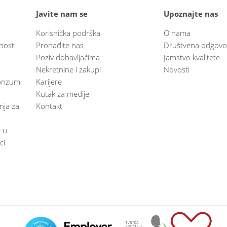
Javite nam se
Upoznajte nas
Korisnička podrška
O nama
nosti
Pronađite nas
Društvena odgovo
Poziv dobavljačima
Jamstvo kvalitete
Nekretnine i zakupi
Novosti
 Konzum
Karijere
Kutak za medije
anja za
Kontakt
e u
ci