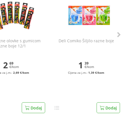
itne olovke s gumicom
Deli Comiko Šiljilo razne boje
azne boje 12/1
2
1
69
39
€/kom
€/kom
a za j.m.:
2,69 €/kom
Cijena za j.m.:
1,39 €/kom
Dodaj
Dodaj