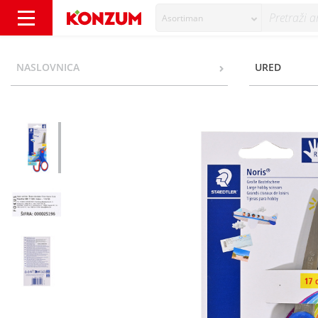
Asortiman
Staedtler Noris Škare 17 cm - Konzum
NASLOVNICA
URED