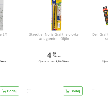
e 3/1
Staedtler Noris Grafitne olovke
Deli Graf
4/1, gumica i šiljilo
r
4
99
€/kom
€/kom
Cijena za j.m.:
4,99 €/kom
Cijen
Dodaj
Dodaj