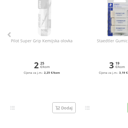
Pilot Super Grip Kemijska olovka
Staedtler Gumic
2
3
25
19
€/kom
€/kom
Cijena za j.m.:
2,25 €/kom
Cijena za j.m.:
3,19 
Dodaj