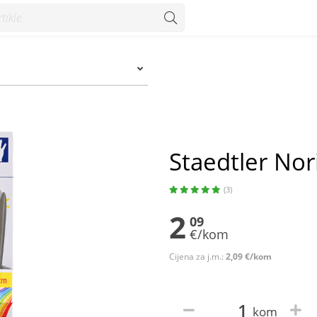
Staedtler Nor
(3)
2
09
€/kom
Cijena za j.m.:
2,09 €/kom
kom