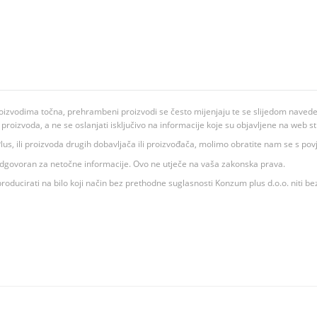
oizvodima točna, prehrambeni proizvodi se često mijenjaju te se slijedom navedeno
ju proizvoda, a ne se oslanjati isključivo na informacije koje su objavljene na web st
 K Plus, ili proizvoda drugih dobavljača ili proizvođača, molimo obratite nam se s p
 odgovoran za netočne informacije. Ovo ne utječe na vaša zakonska prava.
roducirati na bilo koji način bez prethodne suglasnosti Konzum plus d.o.o. niti be