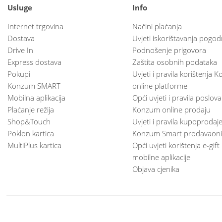
Usluge
Info
Internet trgovina
Načini plaćanja
Dostava
Uvjeti iskorištavanja pogod
Drive In
Podnošenje prigovora
Express dostava
Zaštita osobnih podataka
Pokupi
Uvjeti i pravila korištenja
Konzum SMART
online platforme
Mobilna aplikacija
Opći uvjeti i pravila poslov
Plaćanje režija
Konzum online prodaju
Shop&Touch
Uvjeti i pravila kupoprodaj
Poklon kartica
Konzum Smart prodavaoni
MultiPlus kartica
Opći uvjeti korištenja e-gift
mobilne aplikacije
Objava cjenika