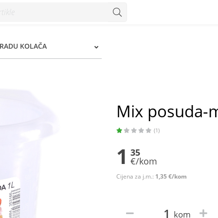
ZRADU KOLAČA
Mix posuda-m
(1)
1
35
€/kom
Cijena za j.m.:
1,35 €/kom
kom