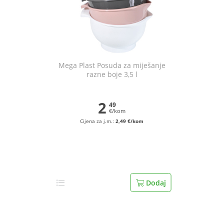
Mega Plast Posuda za miješanje
razne boje 3,5 l
2
49
€/kom
Cijena za j.m.:
2,49 €/kom
Dodaj