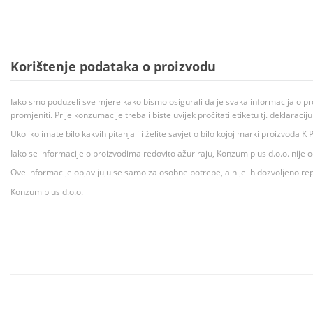
Korištenje podataka o proizvodu
Iako smo poduzeli sve mjere kako bismo osigurali da je svaka informacija o pr
promjeniti. Prije konzumacije trebali biste uvijek pročitati etiketu tj. deklaraci
Ukoliko imate bilo kakvih pitanja ili želite savjet o bilo kojoj marki proizvoda
Iako se informacije o proizvodima redovito ažuriraju, Konzum plus d.o.o. nije
Ove informacije objavljuju se samo za osobne potrebe, a nije ih dozvoljeno rep
Konzum plus d.o.o.