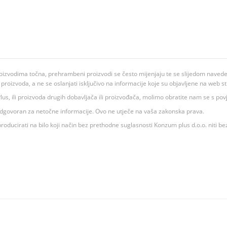
oizvodima točna, prehrambeni proizvodi se često mijenjaju te se slijedom navedeno
ju proizvoda, a ne se oslanjati isključivo na informacije koje su objavljene na web st
 K Plus, ili proizvoda drugih dobavljača ili proizvođača, molimo obratite nam se s p
 odgovoran za netočne informacije. Ovo ne utječe na vaša zakonska prava.
roducirati na bilo koji način bez prethodne suglasnosti Konzum plus d.o.o. niti be