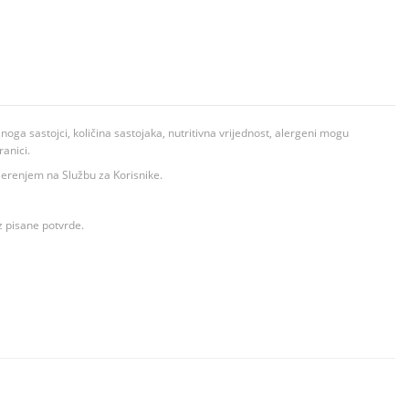
ga sastojci, količina sastojaka, nutritivna vrijednost, alergeni mogu
ranici.
ovjerenjem na Službu za Korisnike.
z pisane potvrde.