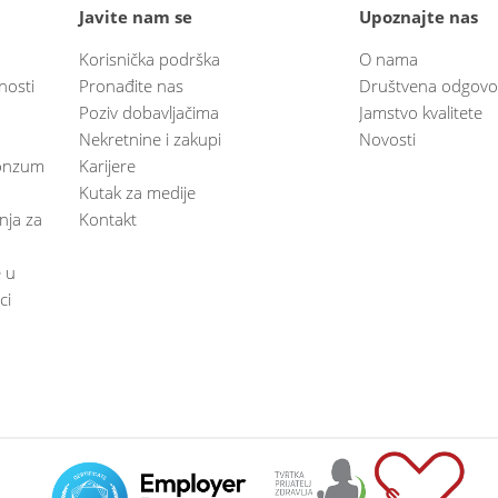
Javite nam se
Upoznajte nas
Korisnička podrška
O nama
nosti
Pronađite nas
Društvena odgovo
Poziv dobavljačima
Jamstvo kvalitete
Nekretnine i zakupi
Novosti
 Konzum
Karijere
Kutak za medije
anja za
Kontakt
e u
ci