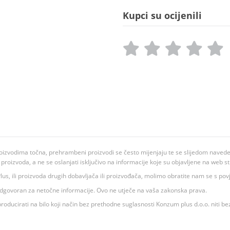
Kupci su ocijenili
oizvodima točna, prehrambeni proizvodi se često mijenjaju te se slijedom navedeno
ju proizvoda, a ne se oslanjati isključivo na informacije koje su objavljene na web st
 K Plus, ili proizvoda drugih dobavljača ili proizvođača, molimo obratite nam se s p
 odgovoran za netočne informacije. Ovo ne utječe na vaša zakonska prava.
roducirati na bilo koji način bez prethodne suglasnosti Konzum plus d.o.o. niti be