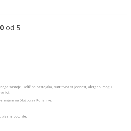
0
od 5
ga sastojci, količina sastojaka, nutritivna vrijednost, alergeni mogu
ranici.
ovjerenjem na Službu za Korisnike.
z pisane potvrde.