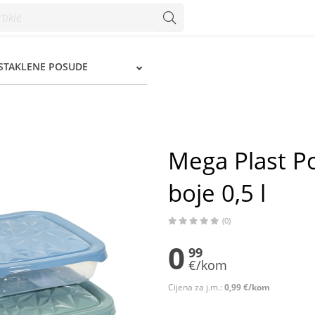
,5 l - Konzum
 STAKLENE POSUDE
Mega Plast P
boje 0,5 l
(0)
0
99
€/kom
Cijena za j.m.:
0,99 €/kom