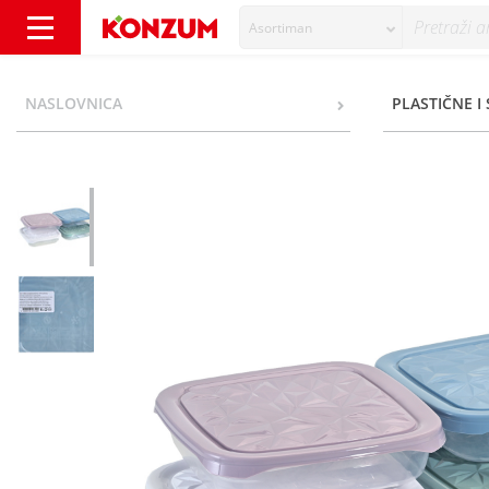
Asortiman
Mega Plast Posuda s poklopcem razne boje 0
NASLOVNICA
PLASTIČNE I