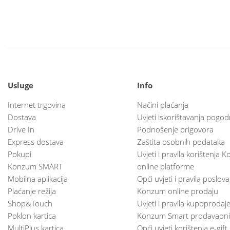
Usluge
Info
Internet trgovina
Načini plaćanja
Dostava
Uvjeti iskorištavanja pogod
Drive In
Podnošenje prigovora
Express dostava
Zaštita osobnih podataka
Pokupi
Uvjeti i pravila korištenja
Konzum SMART
online platforme
Mobilna aplikacija
Opći uvjeti i pravila poslov
Plaćanje režija
Konzum online prodaju
Shop&Touch
Uvjeti i pravila kupoprodaj
Poklon kartica
Konzum Smart prodavaoni
MultiPlus kartica
Opći uvjeti korištenja e-gift