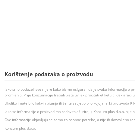
Korištenje podataka o proizvodu
Iako smo poduzeli sve mjere kako bismo osigurali da je svaka informacija o pr
promjeniti. Prije konzumacije trebali biste uvijek pročitati etiketu tj. deklaraci
Ukoliko imate bilo kakvih pitanja ili želite savjet o bilo kojoj marki proizvoda
Iako se informacije o proizvodima redovito ažuriraju, Konzum plus d.o.o. nije
Ove informacije objavljuju se samo za osobne potrebe, a nije ih dozvoljeno rep
Konzum plus d.o.o.