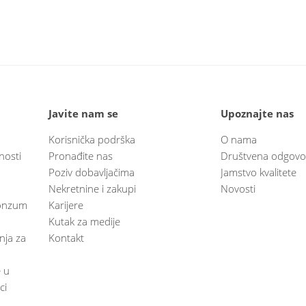
Javite nam se
Upoznajte nas
Korisnička podrška
O nama
nosti
Pronađite nas
Društvena odgovo
Poziv dobavljačima
Jamstvo kvalitete
Nekretnine i zakupi
Novosti
 Konzum
Karijere
Kutak za medije
anja za
Kontakt
e u
ci