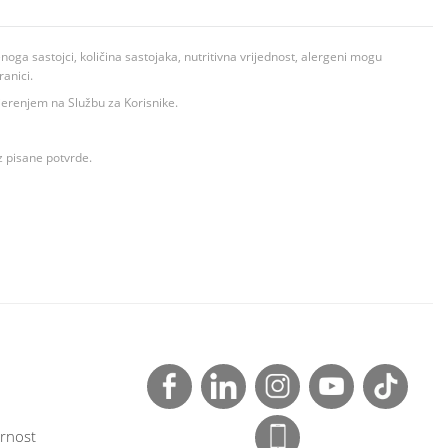
ga sastojci, količina sastojaka, nutritivna vrijednost, alergeni mogu
ranici.
ovjerenjem na Službu za Korisnike.
z pisane potvrde.
rnost