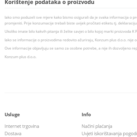
Korištenje podataka o proizvodu
Iako smo poduzeli sve mjere kako bismo osigurali da je svaka informacija o pr
promjeniti. Prije konzumacije trebali biste uvijek pročitati etiketu tj. deklaraci
Ukoliko imate bilo kakvih pitanja ili želite savjet o bilo kojoj marki proizvoda
Iako se informacije o proizvodima redovito ažuriraju, Konzum plus d.o.o. nije
Ove informacije objavljuju se samo za osobne potrebe, a nije ih dozvoljeno rep
Konzum plus d.o.o.
Usluge
Info
Internet trgovina
Načini plaćanja
Dostava
Uvjeti iskorištavanja pogod