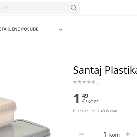
Konzum
 STAKLENE POSUDE
Santaj Plasti
(0)
1
49
€/kom
Cijena za j.m.:
1,49 €/kom
kom