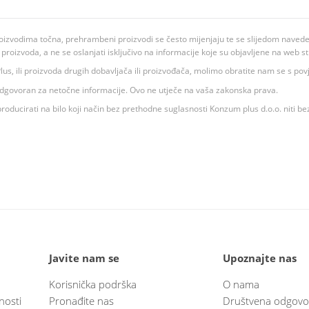
oizvodima točna, prehrambeni proizvodi se često mijenjaju te se slijedom navedeno
ju proizvoda, a ne se oslanjati isključivo na informacije koje su objavljene na web st
 K Plus, ili proizvoda drugih dobavljača ili proizvođača, molimo obratite nam se s p
 odgovoran za netočne informacije. Ovo ne utječe na vaša zakonska prava.
roducirati na bilo koji način bez prethodne suglasnosti Konzum plus d.o.o. niti be
Javite nam se
Upoznajte nas
Korisnička podrška
O nama
nosti
Pronađite nas
Društvena odgovo