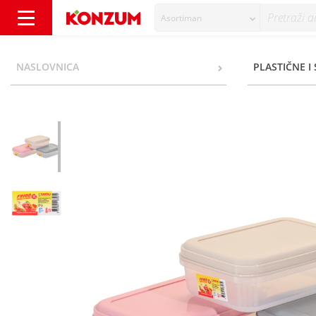
Asortiman
Santaj Plastika Frigo posuda za hranu 1 l - 
NASLOVNICA
PLASTIČNE I