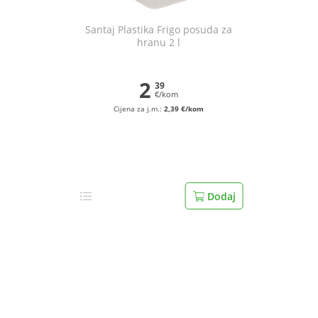
Santaj Plastika Frigo posuda za
hranu 2 l
2
39
€/kom
Cijena za j.m.:
2,39 €/kom
Dodaj