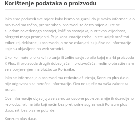
Korištenje podataka o proizvodu
Iako smo poduzeli sve mjere kako bismo osigurali da je svaka informacija o
proizvodima točna, prehrambeni proizvodi se često mijenjaju te se
slijedom navedenoga sastojci, količina sastojaka, nutritivna vrijednost,
alergeni mogu promjeniti. Prije konzumacije trebali biste uvijek pročitati
etiketu tj. deklaraciju proizvoda, a ne se oslanjati isključivo na informacije
koje su objavljene na web stranici.
Ukoliko imate bilo kakvih pitanja ili želite savjet o bilo kojoj marki proizvoda
K Plus, ili proizvoda drugih dobavljača ili proizvođača, molimo obratite nam
se s povjerenjem na Službu za Korisnike.
Iako se informacije o proizvodima redovito ažuriraju, Konzum plus d.o.o.
nije odgovoran za netočne informacije. Ovo ne utječe na vaša zakonska
prava.
Ove informacije objavljuju se samo za osobne potrebe, a nije ih dozvoljeno
reproducirati na bilo koji način bez prethodne suglasnosti Konzum plus
d.o.o. niti bez pisane potvrde.
Konzum plus d.o.o.