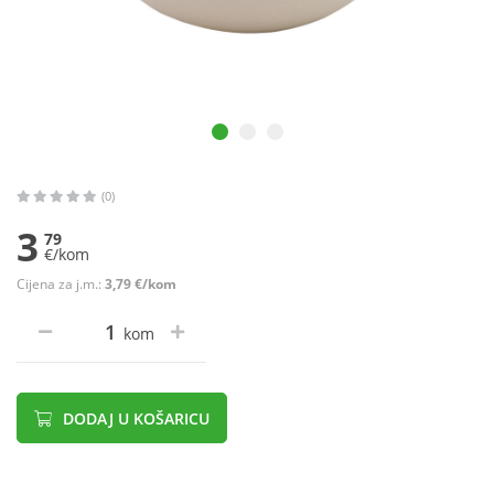
(0)
3
79
€/kom
Cijena za j.m.:
3,79 €/kom
kom
DODAJ U KOŠARICU