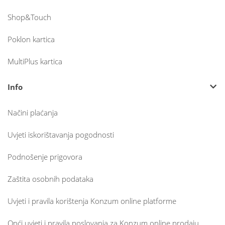
Shop&Touch
Poklon kartica
MultiPlus kartica
Info
Načini plaćanja
Uvjeti iskorištavanja pogodnosti
Podnošenje prigovora
Zaštita osobnih podataka
Uvjeti i pravila korištenja Konzum online platforme
Opći uvjeti i pravila poslovanja za Konzum online prodaju