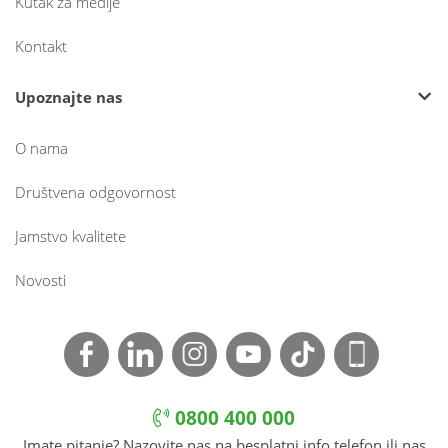
Kutak za medije
Kontakt
Upoznajte nas
O nama
Društvena odgovornost
Jamstvo kvalitete
Novosti
0800 400 000
Imate pitanje? Nazovite nas na besplatni info telefon ili nas