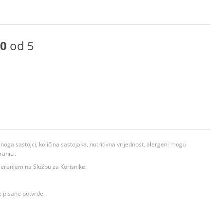
0
od 5
ga sastojci, količina sastojaka, nutritivna vrijednost, alergeni mogu
ranici.
ovjerenjem na Službu za Korisnike.
z pisane potvrde.