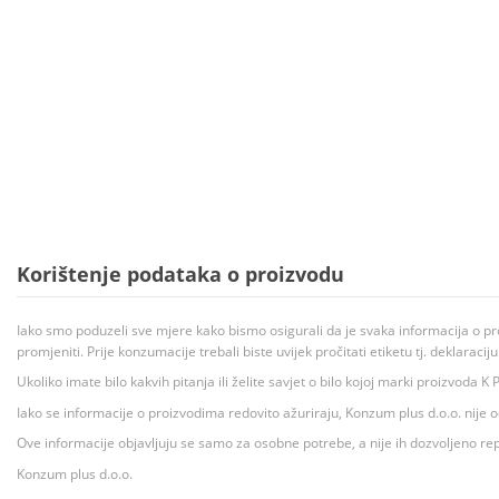
Korištenje podataka o proizvodu
Iako smo poduzeli sve mjere kako bismo osigurali da je svaka informacija o pr
promjeniti. Prije konzumacije trebali biste uvijek pročitati etiketu tj. deklaraci
Ukoliko imate bilo kakvih pitanja ili želite savjet o bilo kojoj marki proizvoda
Iako se informacije o proizvodima redovito ažuriraju, Konzum plus d.o.o. nije
Ove informacije objavljuju se samo za osobne potrebe, a nije ih dozvoljeno rep
Konzum plus d.o.o.