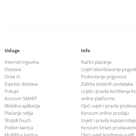
Usluge
Info
Internet trgovina
Načini plaćanja
Dostava
Uvjeti iskorištavanja pogod
Drive In
Podnošenje prigovora
Express dostava
Zaštita osobnih podataka
Pokupi
Uvjeti i pravila korištenja
Konzum SMART
online platforme
Mobilna aplikacija
Opći uvjeti i pravila poslov
Plaćanje režija
Konzum online prodaju
Shop&Touch
Uvjeti i pravila kupoprodaj
Poklon kartica
Konzum Smart prodavaoni
MultiPlus kartica
Opći uvjeti korištenja e-gift