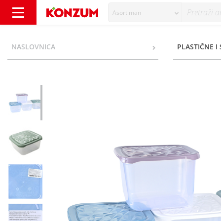
Asortiman
Mega Plast Posuda s poklopcem razne boje 3
NASLOVNICA
PLASTIČNE I