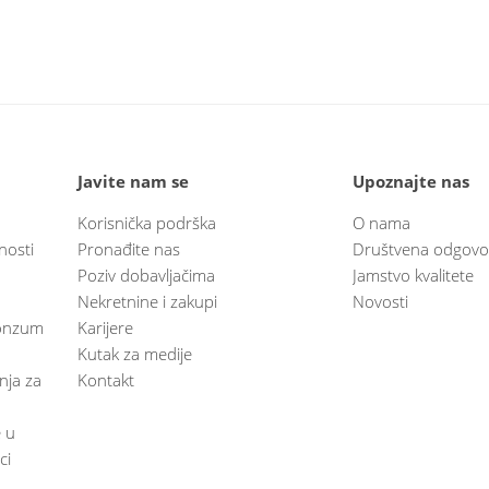
Javite nam se
Upoznajte nas
Korisnička podrška
O nama
nosti
Pronađite nas
Društvena odgovo
Poziv dobavljačima
Jamstvo kvalitete
Nekretnine i zakupi
Novosti
 Konzum
Karijere
Kutak za medije
anja za
Kontakt
e u
ci