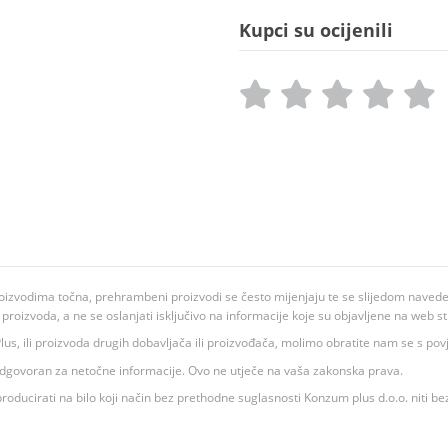
Kupci su ocijenili
oizvodima točna, prehrambeni proizvodi se često mijenjaju te se slijedom navedeno
ju proizvoda, a ne se oslanjati isključivo na informacije koje su objavljene na web st
 K Plus, ili proizvoda drugih dobavljača ili proizvođača, molimo obratite nam se s p
 odgovoran za netočne informacije. Ovo ne utječe na vaša zakonska prava.
roducirati na bilo koji način bez prethodne suglasnosti Konzum plus d.o.o. niti be