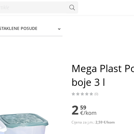
 l - Konzum
 STAKLENE POSUDE
Mega Plast P
boje 3 l
(0)
2
59
€/kom
Cijena za j.m.:
2,59 €/kom