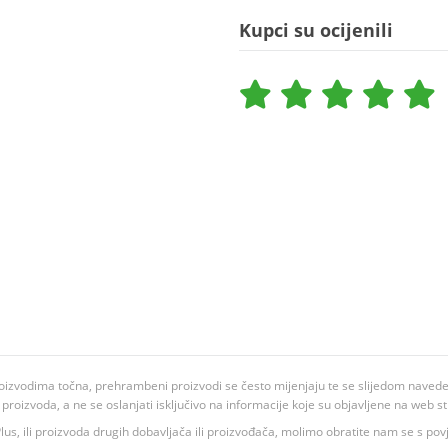
Kupci su ocijenili
oizvodima točna, prehrambeni proizvodi se često mijenjaju te se slijedom navedeno
ju proizvoda, a ne se oslanjati isključivo na informacije koje su objavljene na web st
 K Plus, ili proizvoda drugih dobavljača ili proizvođača, molimo obratite nam se s p