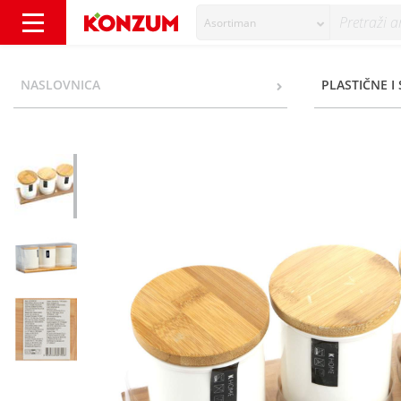
Asortiman
K Home Doze za namirnice 3/1 - Konzum
NASLOVNICA
PLASTIČNE I