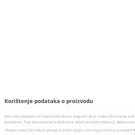
Korištenje podataka o proizvodu
Iako smo poduzeli sve mjere kako bismo osigurali da je svaka informacija o pr
promjeniti. Prije konzumacije trebali biste uvijek pročitati etiketu tj. deklaraci
Ukoliko imate bilo kakvih pitanja ili želite savjet o bilo kojoj marki proizvoda