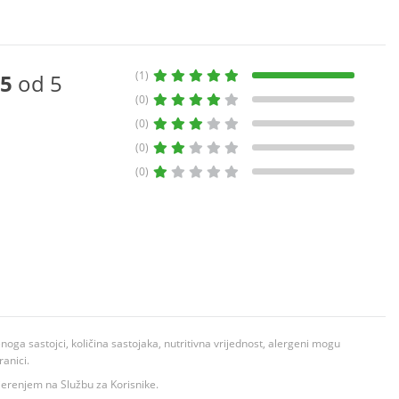
(1)
5
od 5
(0)
(0)
(0)
(0)
ga sastojci, količina sastojaka, nutritivna vrijednost, alergeni mogu
ranici.
ovjerenjem na Službu za Korisnike.