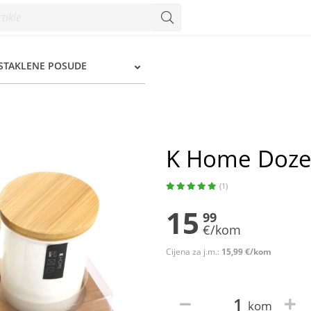
 STAKLENE POSUDE
K Home Doze 
(1)
15
99
€/kom
Cijena za j.m.:
15,99 €/kom
kom