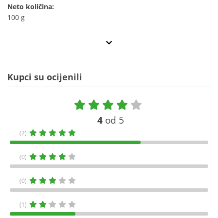
Neto količina:
100 g
Kupci su ocijenili
4
od 5
(2)
(0)
(0)
(1)