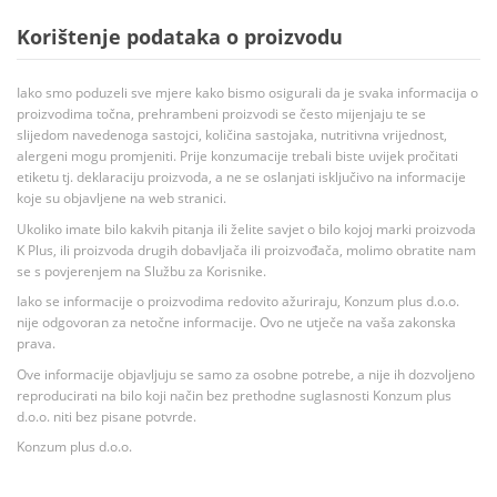
Korištenje podataka o proizvodu
Iako smo poduzeli sve mjere kako bismo osigurali da je svaka informacija o
proizvodima točna, prehrambeni proizvodi se često mijenjaju te se
slijedom navedenoga sastojci, količina sastojaka, nutritivna vrijednost,
alergeni mogu promjeniti. Prije konzumacije trebali biste uvijek pročitati
etiketu tj. deklaraciju proizvoda, a ne se oslanjati isključivo na informacije
koje su objavljene na web stranici.
Ukoliko imate bilo kakvih pitanja ili želite savjet o bilo kojoj marki proizvoda
K Plus, ili proizvoda drugih dobavljača ili proizvođača, molimo obratite nam
se s povjerenjem na Službu za Korisnike.
Iako se informacije o proizvodima redovito ažuriraju, Konzum plus d.o.o.
nije odgovoran za netočne informacije. Ovo ne utječe na vaša zakonska
prava.
Ove informacije objavljuju se samo za osobne potrebe, a nije ih dozvoljeno
reproducirati na bilo koji način bez prethodne suglasnosti Konzum plus
d.o.o. niti bez pisane potvrde.
Konzum plus d.o.o.