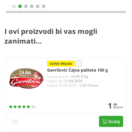
(0)
I ovi proizvodi bi vas mogli
zanimati...
SUPER PRILIKA
!
Gavrilović Čajna pašteta 100 g
Cijena za j.m.:
10,90 €/kg
Vrijedi do:
11.08.2026
Cijena 02.05.2025.:
1,55 €/kom
1
09
(6)
€/kom
Dodaj