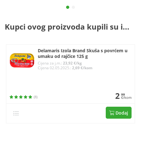
Kupci ovog proizvoda kupili su i...
Delamaris Izola Brand Skuša s povrćem u
umaku od rajčice 125 g
Cijena za j.m.:
23,92 €/kg
Cijena 02.05.2025.:
2,69 €/kom
2
99
(8)
€/kom
Dodaj