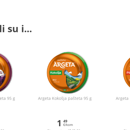
 su i...
eta 95 g
Argeta Kokošja pašteta 95 g
Argeta 
1
49
€/kom