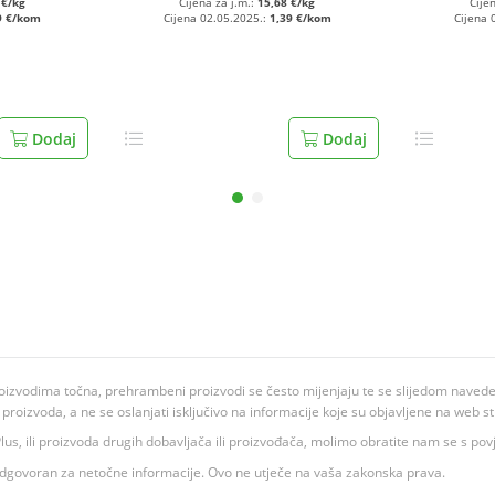
 €/kg
Cijena za j.m.:
15,68 €/kg
Cije
9 €/kom
Cijena 02.05.2025.:
1,39 €/kom
Cijena 
Dodaj
Dodaj
oizvodima točna, prehrambeni proizvodi se često mijenjaju te se slijedom navedeno
ju proizvoda, a ne se oslanjati isključivo na informacije koje su objavljene na web st
 K Plus, ili proizvoda drugih dobavljača ili proizvođača, molimo obratite nam se s p
 odgovoran za netočne informacije. Ovo ne utječe na vaša zakonska prava.