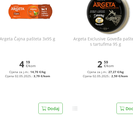
Argeta Čajna pašteta 3x95 g
Argeta Exclusive Goveđa pašt
s tartufima 95 g
4
2
19
59
€/kom
€/kom
Cijena za j.m.:
14,70 €/kg
Cijena za j.m.:
27,27 €/kg
Cijena 02.05.2025.:
3,79 €/kom
Cijena 02.05.2025.:
2,59 €/kom
Dodaj
Dod