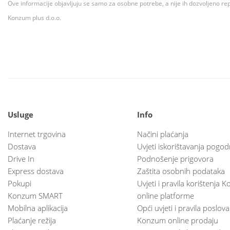
Ove informacije objavljuju se samo za osobne potrebe, a nije ih dozvoljeno rep
Konzum plus d.o.o.
Usluge
Info
Internet trgovina
Načini plaćanja
Dostava
Uvjeti iskorištavanja pogod
Drive In
Podnošenje prigovora
Express dostava
Zaštita osobnih podataka
Pokupi
Uvjeti i pravila korištenja
Konzum SMART
online platforme
Mobilna aplikacija
Opći uvjeti i pravila poslov
Plaćanje režija
Konzum online prodaju