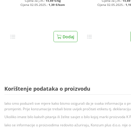
Cijena za j.m.:
15,69 €/kg
Cijena za j.m.:
15,69
Cijena 02.05.2025.:
1,39 €/kom
Cijena 02.05.2025.:
1,1
Dodaj
Korištenje podataka o proizvodu
Iako smo poduzeli sve mjere kako bismo osigurali da je svaka informacija o pr
promjeniti. Prije konzumacije trebali biste uvijek pročitati etiketu tj. deklaraci
Ukoliko imate bilo kakvih pitanja ili želite savjet o bilo kojoj marki proizvoda
Iako se informacije o proizvodima redovito ažuriraju, Konzum plus d.o.o. nije