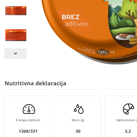
Nutritivna deklaracija
Energija (kJ/kcal)
Masti (g)
Ugljikohidrati (
1368/331
30
3,2