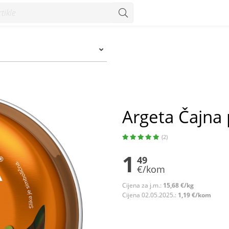
Argeta Čajna 
(2)
1
49
€/kom
Cijena za j.m.:
15,68 €/kg
Cijena 02.05.2025.:
1,19 €/kom