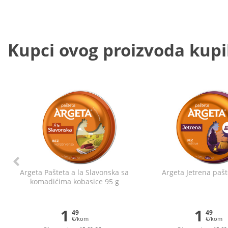
Kupci ovog proizvoda kupili
Argeta Pašteta a la Slavonska sa
Argeta Jetrena pašt
komadićima kobasice 95 g
1
1
49
49
€/kom
€/kom