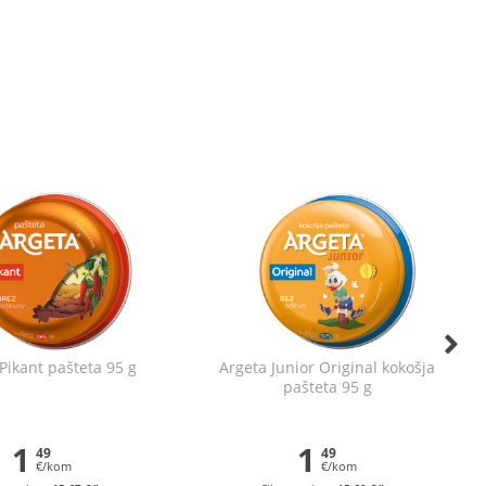
Pikant pašteta 95 g
Argeta Junior Original kokošja
pašteta 95 g
1
1
49
49
€/kom
€/kom