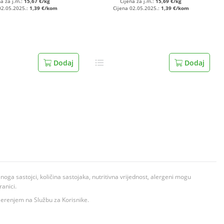
na za j.m.:
15,67 €/kg
Cijena za j.m.:
15,69 €/kg
02.05.2025.:
1,39 €/kom
Cijena 02.05.2025.:
1,39 €/kom
Dodaj
Dodaj
ga sastojci, količina sastojaka, nutritivna vrijednost, alergeni mogu
ranici.
ovjerenjem na Službu za Korisnike.