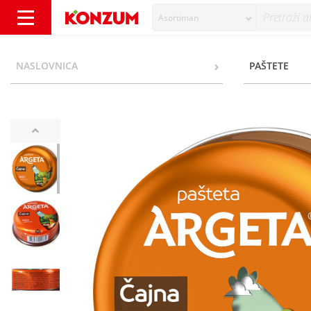
Asortiman
Argeta Čajna pašteta 95 g - Konzum
NASLOVNICA
PAŠTETE