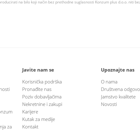
roducirati na bilo koji način bez prethodne suglasnosti Konzum plus d.o.o. niti be
Javite nam se
Upoznajte nas
Korisnička podrška
O nama
nosti
Pronađite nas
Društvena odgovo
Poziv dobavljačima
Jamstvo kvalitete
Nekretnine i zakupi
Novosti
 Konzum
Karijere
Kutak za medije
anja za
Kontakt