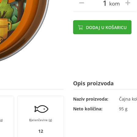
kom
DODAJ U KOŠARICU
Opis proizvoda
Naziv proizvoda:
Čajna ko
Neto količina:
95 g
g)
Bjelančevine (g)
12