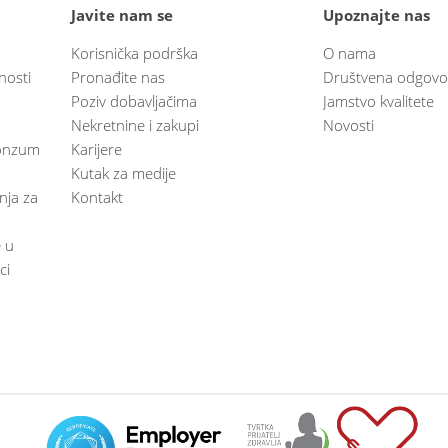
Javite nam se
Upoznajte nas
Korisnička podrška
O nama
nosti
Pronađite nas
Društvena odgovo
Poziv dobavljačima
Jamstvo kvalitete
Nekretnine i zakupi
Novosti
 Konzum
Karijere
Kutak za medije
anja za
Kontakt
e u
ci