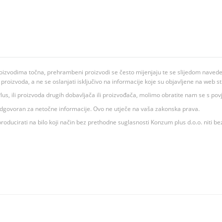
oizvodima točna, prehrambeni proizvodi se često mijenjaju te se slijedom navedeno
ju proizvoda, a ne se oslanjati isključivo na informacije koje su objavljene na web st
 K Plus, ili proizvoda drugih dobavljača ili proizvođača, molimo obratite nam se s p
 odgovoran za netočne informacije. Ovo ne utječe na vaša zakonska prava.
roducirati na bilo koji način bez prethodne suglasnosti Konzum plus d.o.o. niti be