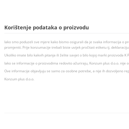
Korištenje podataka o proizvodu
Iako smo poduzeli sve mjere kako bismo osigurali da je svaka informacija o pr
promjeniti. Prije konzumacije trebali biste uvijek pročitati etiketu tj. deklaraci
Ukoliko imate bilo kakvih pitanja ili želite savjet o bilo kojoj marki proizvoda
Iako se informacije o proizvodima redovito ažuriraju, Konzum plus d.o.o. nije
Ove informacije objavljuju se samo za osobne potrebe, a nije ih dozvoljeno rep
Konzum plus d.o.o.