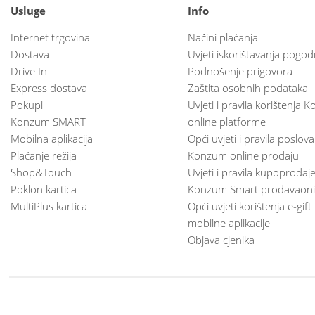
Usluge
Info
Internet trgovina
Načini plaćanja
Dostava
Uvjeti iskorištavanja pogod
Drive In
Podnošenje prigovora
Express dostava
Zaštita osobnih podataka
Pokupi
Uvjeti i pravila korištenja
Konzum SMART
online platforme
Mobilna aplikacija
Opći uvjeti i pravila poslov
Plaćanje režija
Konzum online prodaju
Shop&Touch
Uvjeti i pravila kupoprodaj
Poklon kartica
Konzum Smart prodavaoni
MultiPlus kartica
Opći uvjeti korištenja e-gift
mobilne aplikacije
Objava cjenika