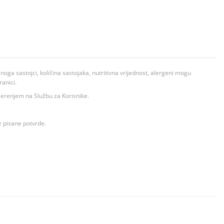
ga sastojci, količina sastojaka, nutritivna vrijednost, alergeni mogu
ranici.
ovjerenjem na Službu za Korisnike.
z pisane potvrde.