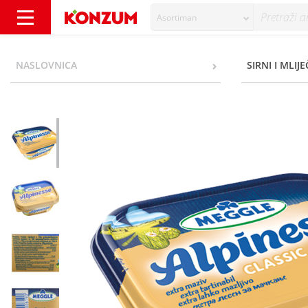
Asortiman
Meggle Alpinesse Classic Miješani namaz 25
NASLOVNICA
SIRNI I MLIJE