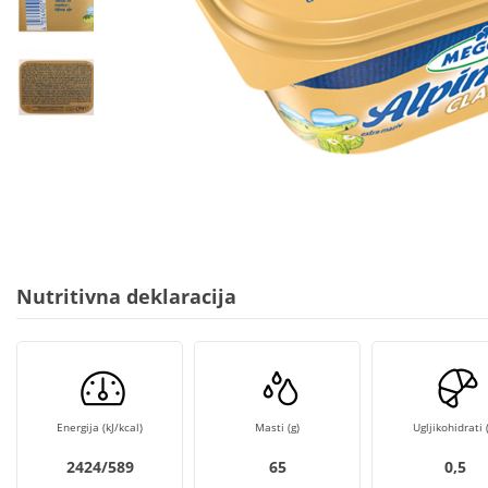
Nutritivna deklaracija
Energija (kJ/kcal)
Masti (g)
Ugljikohidrati (
2424/589
65
0,5