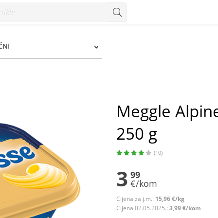
0 g - Konzum
ČNI
Meggle Alpine
250 g
(10)
3
99
€/kom
Cijena za j.m.:
15,96 €/kg
Cijena 02.05.2025.:
3,99 €/kom