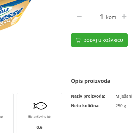
kom
DODAJ U KOŠARICU
Opis proizvoda
Naziv proizvoda:
Miješani
Neto količina:
250 g
g)
Bjelančevine (g)
0,6