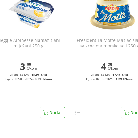
eggle Alpinesse Namaz slani
President La Motte Maslac sl
miješani 250 g
sa zrncima morske soli 250 
3
4
99
29
€/kom
€/kom
Cijena za j.m.:
15,96 €/kg
Cijena za j.m.:
17,16 €/kg
Cijena 02.05.2025.:
3,99 €/kom
Cijena 02.05.2025.:
4,29 €/kom
Dodaj
Dod