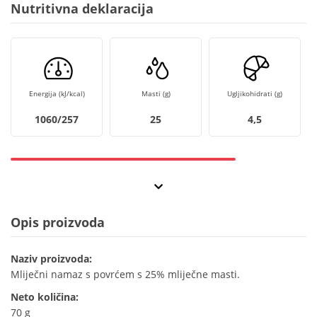
Nutritivna deklaracija
Energija (kJ/kcal)
Masti (g)
Ugljikohidrati (g)
1060/257
25
4,5
Opis proizvoda
Naziv proizvoda:
Mliječni namaz s povrćem s 25% mliječne masti.
Neto količina:
70 g