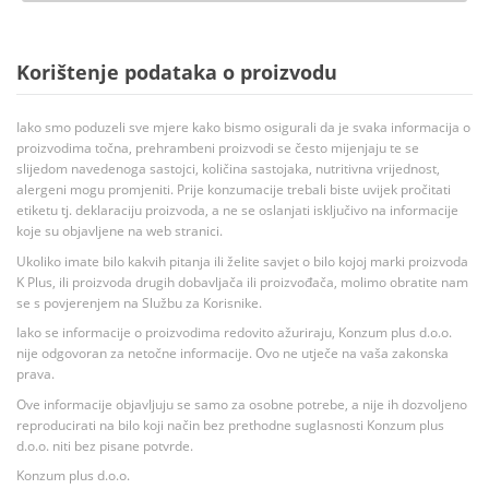
Korištenje podataka o proizvodu
Iako smo poduzeli sve mjere kako bismo osigurali da je svaka informacija o
proizvodima točna, prehrambeni proizvodi se često mijenjaju te se
slijedom navedenoga sastojci, količina sastojaka, nutritivna vrijednost,
alergeni mogu promjeniti. Prije konzumacije trebali biste uvijek pročitati
etiketu tj. deklaraciju proizvoda, a ne se oslanjati isključivo na informacije
koje su objavljene na web stranici.
Ukoliko imate bilo kakvih pitanja ili želite savjet o bilo kojoj marki proizvoda
K Plus, ili proizvoda drugih dobavljača ili proizvođača, molimo obratite nam
se s povjerenjem na Službu za Korisnike.
Iako se informacije o proizvodima redovito ažuriraju, Konzum plus d.o.o.
nije odgovoran za netočne informacije. Ovo ne utječe na vaša zakonska
prava.
Ove informacije objavljuju se samo za osobne potrebe, a nije ih dozvoljeno
reproducirati na bilo koji način bez prethodne suglasnosti Konzum plus
d.o.o. niti bez pisane potvrde.
Konzum plus d.o.o.