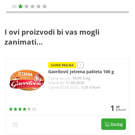
(0)
I ovi proizvodi bi vas mogli
zanimati...
SUPER PRILIKA
!
Gavrilović Jetrena pašteta 100 g
Cijena za j.m.:
10,90 €/kg
Vrijedi do:
11.08.2026
Cijena 02.05.2025.:
1,55 €/kom
1
09
(3)
€/kom
Dodaj