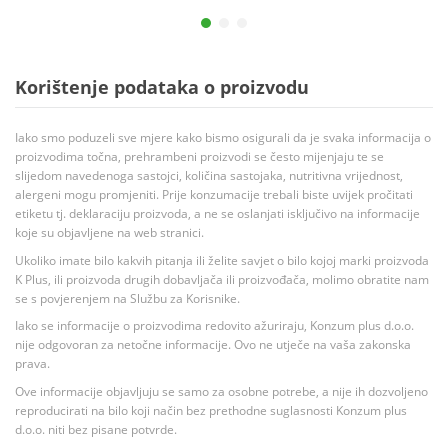
Korištenje podataka o proizvodu
Iako smo poduzeli sve mjere kako bismo osigurali da je svaka informacija o
proizvodima točna, prehrambeni proizvodi se često mijenjaju te se
slijedom navedenoga sastojci, količina sastojaka, nutritivna vrijednost,
alergeni mogu promjeniti. Prije konzumacije trebali biste uvijek pročitati
etiketu tj. deklaraciju proizvoda, a ne se oslanjati isključivo na informacije
koje su objavljene na web stranici.
Ukoliko imate bilo kakvih pitanja ili želite savjet o bilo kojoj marki proizvoda
K Plus, ili proizvoda drugih dobavljača ili proizvođača, molimo obratite nam
se s povjerenjem na Službu za Korisnike.
Iako se informacije o proizvodima redovito ažuriraju, Konzum plus d.o.o.
nije odgovoran za netočne informacije. Ovo ne utječe na vaša zakonska
prava.
Ove informacije objavljuju se samo za osobne potrebe, a nije ih dozvoljeno
reproducirati na bilo koji način bez prethodne suglasnosti Konzum plus
d.o.o. niti bez pisane potvrde.