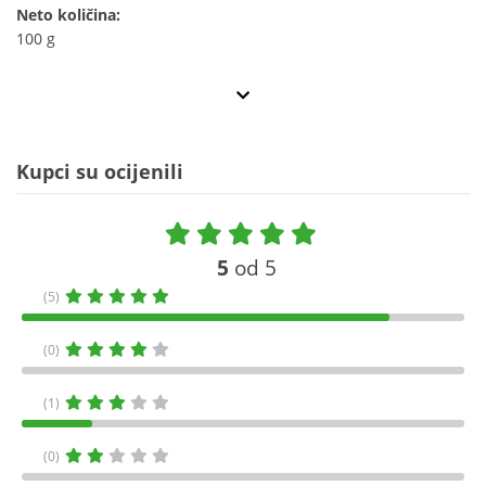
Neto količina:
100 g
Kupci su ocijenili
5
od 5
(5)
(0)
(1)
(0)