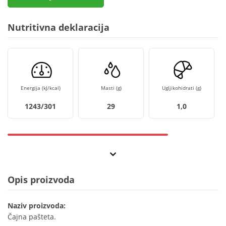
Nutritivna deklaracija
Energija (kJ/kcal)
Masti (g)
Ugljikohidrati (g)
1243/301
29
1,0
Opis proizvoda
Naziv proizvoda:
Čajna pašteta.