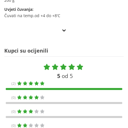
200 g
Uvjeti čuvanja:
Čuvati na temp.od +4 do +8'C
Kupci su ocijenili
5
od 5
(2)
(0)
(0)
(0)