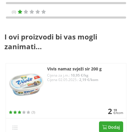
(0)
I ovi proizvodi bi vas mogli
zanimati...
Vivis namaz svježi sir 200 g
Cijena za j.m.:
10,95 €/kg
Cijena 02.05.2025.:
2,19 €/kom
2
19
(3)
€/kom
Dodaj