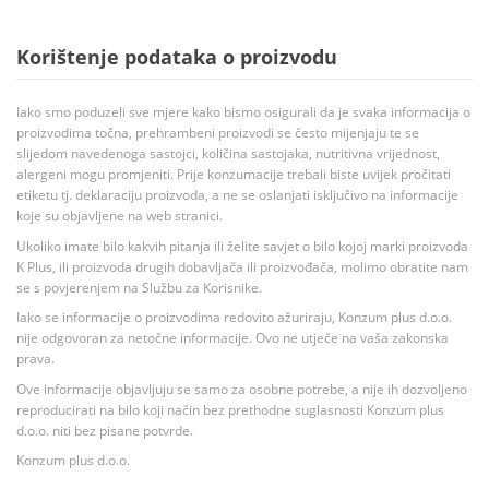
Korištenje podataka o proizvodu
Iako smo poduzeli sve mjere kako bismo osigurali da je svaka informacija o
proizvodima točna, prehrambeni proizvodi se često mijenjaju te se
slijedom navedenoga sastojci, količina sastojaka, nutritivna vrijednost,
alergeni mogu promjeniti. Prije konzumacije trebali biste uvijek pročitati
etiketu tj. deklaraciju proizvoda, a ne se oslanjati isključivo na informacije
koje su objavljene na web stranici.
Ukoliko imate bilo kakvih pitanja ili želite savjet o bilo kojoj marki proizvoda
K Plus, ili proizvoda drugih dobavljača ili proizvođača, molimo obratite nam
se s povjerenjem na Službu za Korisnike.
Iako se informacije o proizvodima redovito ažuriraju, Konzum plus d.o.o.
nije odgovoran za netočne informacije. Ovo ne utječe na vaša zakonska
prava.
Ove informacije objavljuju se samo za osobne potrebe, a nije ih dozvoljeno
reproducirati na bilo koji način bez prethodne suglasnosti Konzum plus
d.o.o. niti bez pisane potvrde.
Konzum plus d.o.o.