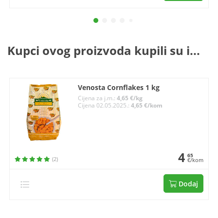
Kupci ovog proizvoda kupili su i...
Venosta Cornflakes 1 kg
Cijena za j.m.:
4,65 €/kg
Cijena 02.05.2025.:
4,65 €/kom
4
65
(2)
€/kom
Dodaj