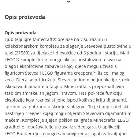
Opis proizvoda
Opis proizvoda:
Ljubitelji igre Minecraft® prelaze na višu razinu u
kolekcionarskom kompletu za slaganje Steveova pustolovina u
tajgi (21583) za dječake i djevojčice od 6 godina i starije. Mali
LEGO® komplet krije mnogo akcije, pustolovina u lovu na
blago i eksplozivne zabave u kojoj djeca mogu uživati s
figuricom Stevea i LEGO figurama creepera™, lisice i malog
zeca. Djeca se pridružuju Steveu, jednom od junaka igre, dok
iskopava dijamante u tajgi iz Minecrafta, s prepoznatljivim
stablom smreke, snijegom i travom. TNT pokreće funkciju
eksplozije koja raznosi stijene ispod kojih se kriju dijamanti,
spremni za pohranu u škrinju s blagom. Tu je i neprijateljski
nastrojen creeper kojeg mogu otjerati Steveovim dijamantnim
mačem. Komplet je sjajan poklon za igrače Minecrafta, LEGO
graditelje i obožavatelje ukrasa iz videoigara. U aplikaciji
LEGO Builder djeca mogu samouvjereno slagati zahvaljujući