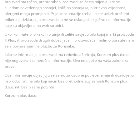
proizvodima točna, prehrambeni proizvodi se često mijenjaju te se
slijedom navedenoga sastojci, količina sastojaka, nutritivna vrijednost,
alergeni mogu promjeniti. Prije konzumacije trebali biste uvijek pročitati
etiketu tj. deklaraciju proizvoda, a ne se oslanjati isključivo na informacije
koje su objavljene na web stranici.
Ukoliko imate bilo kakvih pitanja ili želite savjet o bilo kojoj marki proizvoda
K Plus, ili proizvoda drugih dobavljača ili proizvođača, molimo obratite nam
se s povjerenjem na Službu za Korisnike.
Iako se informacije o proizvodima redovito ažuriraju, Konzum plus d.o.o.
nije odgovoran za netočne informacije. Ovo ne utječe na vaša zakonska
prava.
Ove informacije objavljuju se samo za osobne potrebe, a nije ih dozvoljeno
reproducirati na bilo koji način bez prethodne suglasnosti Konzum plus
d.o.o. niti bez pisane potvrde.
Konzum plus d.o.o.