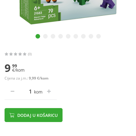
(0)
9
99
€/kom
Cijena za j.m.:
9,99 €/kom
kom
DODAJ U KOŠARICU