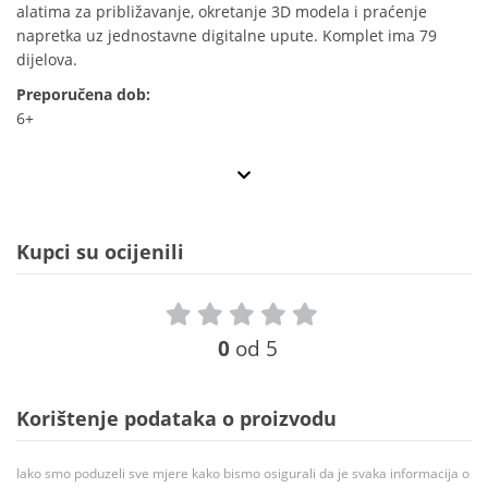
alatima za približavanje, okretanje 3D modela i praćenje
napretka uz jednostavne digitalne upute. Komplet ima 79
dijelova.
Preporučena dob:
6+
Kupci su ocijenili
0
od 5
Korištenje podataka o proizvodu
Iako smo poduzeli sve mjere kako bismo osigurali da je svaka informacija o