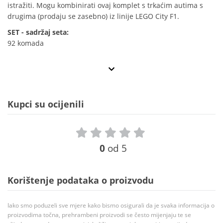
istražiti. Mogu kombinirati ovaj komplet s trkaćim autima s
drugima (prodaju se zasebno) iz linije LEGO City F1.
SET - sadržaj seta:
92 komada
Kupci su ocijenili
0
od 5
Korištenje podataka o proizvodu
Iako smo poduzeli sve mjere kako bismo osigurali da je svaka informacija o
proizvodima točna, prehrambeni proizvodi se često mijenjaju te se