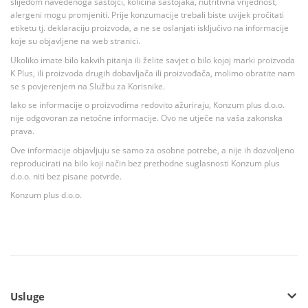
slijedom navedenoga sastojci, količina sastojaka, nutritivna vrijednost,
alergeni mogu promjeniti. Prije konzumacije trebali biste uvijek pročitati
etiketu tj. deklaraciju proizvoda, a ne se oslanjati isključivo na informacije
koje su objavljene na web stranici.
Ukoliko imate bilo kakvih pitanja ili želite savjet o bilo kojoj marki proizvoda
K Plus, ili proizvoda drugih dobavljača ili proizvođača, molimo obratite nam
se s povjerenjem na Službu za Korisnike.
Iako se informacije o proizvodima redovito ažuriraju, Konzum plus d.o.o.
nije odgovoran za netočne informacije. Ovo ne utječe na vaša zakonska
prava.
Ove informacije objavljuju se samo za osobne potrebe, a nije ih dozvoljeno
reproducirati na bilo koji način bez prethodne suglasnosti Konzum plus
d.o.o. niti bez pisane potvrde.
Konzum plus d.o.o.
Usluge