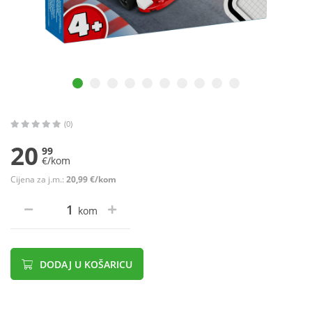
(0)
20
99
€/kom
Cijena za j.m.:
20,99 €/kom
kom
DODAJ U KOŠARICU