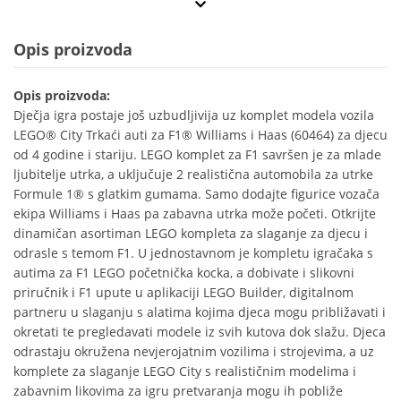
Opis proizvoda
Opis proizvoda:
Dječja igra postaje još uzbudljivija uz komplet modela vozila
LEGO® City Trkaći auti za F1® Williams i Haas (60464) za djecu
od 4 godine i stariju. LEGO komplet za F1 savršen je za mlade
ljubitelje utrka, a uključuje 2 realistična automobila za utrke
Formule 1® s glatkim gumama. Samo dodajte figurice vozača
ekipa Williams i Haas pa zabavna utrka može početi. Otkrijte
dinamičan asortiman LEGO kompleta za slaganje za djecu i
odrasle s temom F1. U jednostavnom je kompletu igračaka s
autima za F1 LEGO početnička kocka, a dobivate i slikovni
priručnik i F1 upute u aplikaciji LEGO Builder, digitalnom
partneru u slaganju s alatima kojima djeca mogu približavati i
okretati te pregledavati modele iz svih kutova dok slažu. Djeca
odrastaju okružena nevjerojatnim vozilima i strojevima, a uz
komplete za slaganje LEGO City s realističnim modelima i
zabavnim likovima za igru pretvaranja mogu ih pobliže