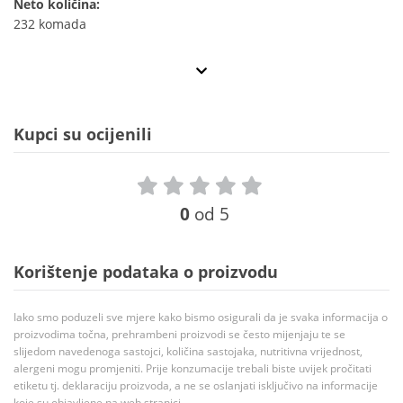
Neto količina:
232 komada
Kupci su ocijenili
0
od 5
Korištenje podataka o proizvodu
Iako smo poduzeli sve mjere kako bismo osigurali da je svaka informacija o
proizvodima točna, prehrambeni proizvodi se često mijenjaju te se
slijedom navedenoga sastojci, količina sastojaka, nutritivna vrijednost,
alergeni mogu promjeniti. Prije konzumacije trebali biste uvijek pročitati
etiketu tj. deklaraciju proizvoda, a ne se oslanjati isključivo na informacije
koje su objavljene na web stranici.