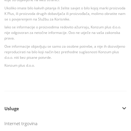
Ukoliko imate bilo kakvih pitanja ili želite savjet o bilo kojoj marki proizvoda
K Plus, ili proizvoda drugih dobavljača ili proizvođača, molimo obratite nam
se s povjerenjem na Službu za Korisnike.
Iako se informacije o proizvodima redovito ažuriraju, Konzum plus d.o.o.
nije odgovoran za netočne informacije. Ovo ne utječe na vaša zakonska
prava.
Ove informacije objavljuju se samo za osobne potrebe, a nije ih dozvoljeno
reproducirati na bilo koji način bez prethodne suglasnosti Konzum plus
d.o.o. niti bez pisane potvrde.
Konzum plus d.o.o.
Usluge
Internet trgovina