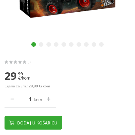
(0)
29
99
€/kom
Cijena za j.m.:
29,99 €/kom
kom
DODAJ U KOŠARICU