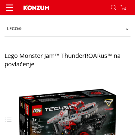
Lego Monster Jam™ ThunderROARus™ na povlač
LEGO®
Lego Monster Jam™ ThunderROARus™ na
povlačenje