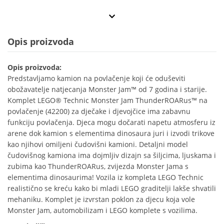
Opis proizvoda
Opis proizvoda:
Predstavljamo kamion na povlačenje koji će oduševiti
obožavatelje natjecanja Monster Jam™ od 7 godina i starije.
Komplet LEGO® Technic Monster Jam ThunderROARus™ na
povlačenje (42200) za dječake i djevojčice ima zabavnu
funkciju povlačenja. Djeca mogu dočarati napetu atmosferu iz
arene dok kamion s elementima dinosaura juri i izvodi trikove
kao njihovi omiljeni čudovišni kamioni. Detaljni model
čudovišnog kamiona ima dojmljiv dizajn sa šiljcima, ljuskama i
zubima kao ThunderROARus, zvijezda Monster Jama s
elementima dinosaurima! Vozila iz kompleta LEGO Technic
realistično se kreću kako bi mladi LEGO graditelji lakše shvatili
mehaniku. Komplet je izvrstan poklon za djecu koja vole
Monster Jam, automobilizam i LEGO komplete s vozilima.