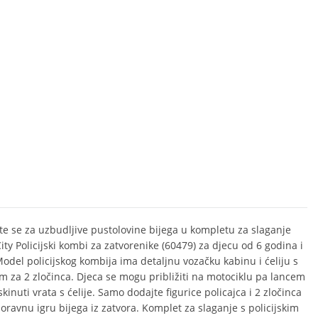
te se za uzbudljive pustolovine bijega u kompletu za slaganje
ty Policijski kombi za zatvorenike (60479) za djecu od 6 godina i
 Model policijskog kombija ima detaljnu vozačku kabinu i ćeliju s
m za 2 zločinca. Djeca se mogu približiti na motociklu pa lancem
kinuti vrata s ćelije. Samo dodajte figurice policajca i 2 zločinca
oravnu igru bijega iz zatvora. Komplet za slaganje s policijskim