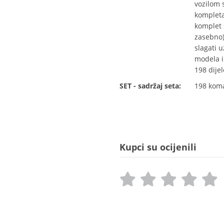
vozilom 
kompleta
komplet 
zasebno)
slagati 
modela i
198 dijel
SET - sadržaj seta:
198 kom
Kupci su ocijenili