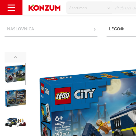
Asortiman
Lego Policijski kombi za zatvorenike - Konzu
NASLOVNICA
LEGO®