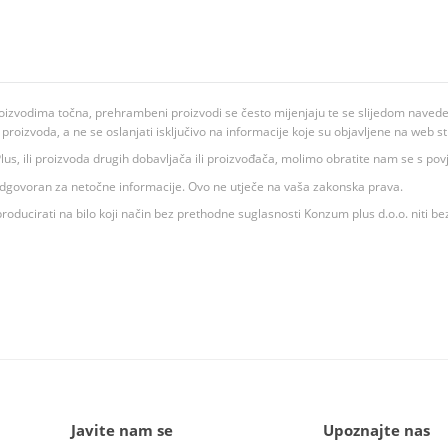
oizvodima točna, prehrambeni proizvodi se često mijenjaju te se slijedom navedeno
ju proizvoda, a ne se oslanjati isključivo na informacije koje su objavljene na web st
 K Plus, ili proizvoda drugih dobavljača ili proizvođača, molimo obratite nam se s p
 odgovoran za netočne informacije. Ovo ne utječe na vaša zakonska prava.
roducirati na bilo koji način bez prethodne suglasnosti Konzum plus d.o.o. niti be
Javite nam se
Upoznajte nas