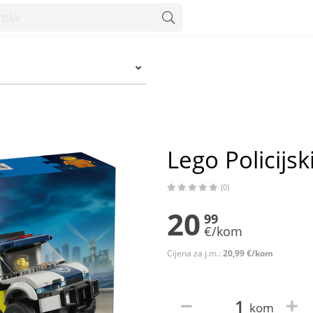
m
Lego Policijs
(0)
20
99
€/kom
Cijena za j.m.:
20,99 €/kom
kom