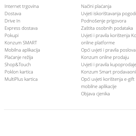
Internet trgovina
Načini plaćanja
Dostava
Uvjeti iskorištavanja pogod
Drive In
Podnošenje prigovora
Express dostava
Zaštita osobnih podataka
Pokupi
Uvjeti i pravila korištenja
Konzum SMART
online platforme
Mobilna aplikacija
Opći uvjeti i pravila poslov
Plaćanje režija
Konzum online prodaju
Shop&Touch
Uvjeti i pravila kupoprodaj
Poklon kartica
Konzum Smart prodavaoni
MultiPlus kartica
Opći uvjeti korištenja e-gift
mobilne aplikacije
Objava cjenika