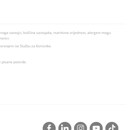
ga sastojci, količina sastojaka, nutritivna vrijednost, alergeni mogu
ranici.
ovjerenjem na Službu za Korisnike.
z pisane potvrde.