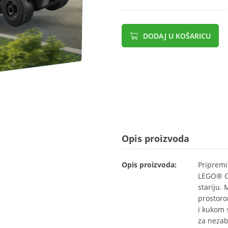
DODAJ U KOŠARICU
Opis proizvoda
Opis proizvoda:
Pripremi
LEGO® Ci
stariju.
prostoro
i kukom s
za nezab