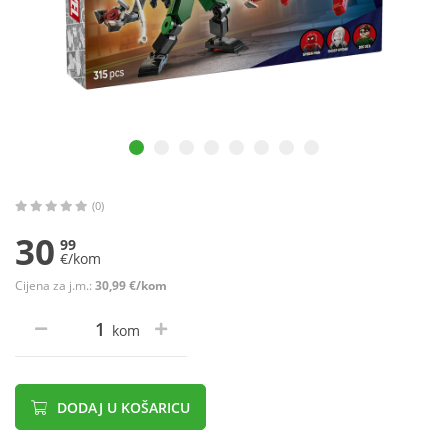
(0)
30
99
€/kom
Cijena za j.m.:
30,99 €/kom
kom
DODAJ U KOŠARICU