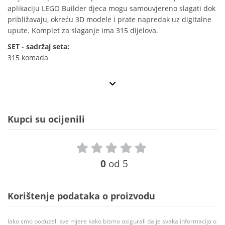
aplikaciju LEGO Builder djeca mogu samouvjereno slagati dok
približavaju, okreću 3D modele i prate napredak uz digitalne
upute. Komplet za slaganje ima 315 dijelova.
SET - sadržaj seta:
315 komada
Kupci su ocijenili
0
od 5
Korištenje podataka o proizvodu
Iako smo poduzeli sve mjere kako bismo osigurali da je svaka informacija o