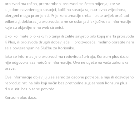
proizvodima točna, prehrambeni proizvodi se često mijenjaju te se
slijedom navedenoga sastojci, količina sastojaka, nutritivna vrijednost,
alergeni mogu promjeniti. Prije konzumacije trebali biste uvijek pročitati
etiketu tj. deklaraciju proizvoda, a ne se oslanjati isključivo na informacije
koje su objavljene na web stranici.
Ukoliko imate bilo kakvih pitanja ili želite savjet o bilo kojoj marki proizvoda
K Plus, ili proizvoda drugih dobavljača ili proizvođača, molimo obratite nam
se s povjerenjem na Službu za Korisnike.
Iako se informacije o proizvodima redovito ažuriraju, Konzum plus d.o.o.
nije odgovoran za netočne informacije. Ovo ne utječe na vaša zakonska
prava.
Ove informacije objavljuju se samo za osobne potrebe, a nije ih dozvoljeno
reproducirati na bilo koji način bez prethodne suglasnosti Konzum plus
d.o.o. niti bez pisane potvrde.
Konzum plus d.o.o.