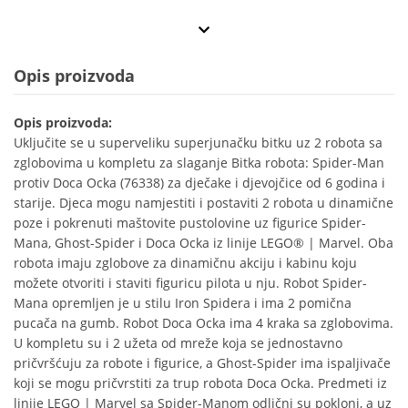
Opis proizvoda
Opis proizvoda:
Uključite se u superveliku superjunačku bitku uz 2 robota sa
zglobovima u kompletu za slaganje Bitka robota: Spider-Man
protiv Doca Ocka (76338) za dječake i djevojčice od 6 godina i
starije. Djeca mogu namjestiti i postaviti 2 robota u dinamične
poze i pokrenuti maštovite pustolovine uz figurice Spider-
Mana, Ghost-Spider i Doca Ocka iz linije LEGO® | Marvel. Oba
robota imaju zglobove za dinamičnu akciju i kabinu koju
možete otvoriti i staviti figuricu pilota u nju. Robot Spider-
Mana opremljen je u stilu Iron Spidera i ima 2 pomična
pucača na gumb. Robot Doca Ocka ima 4 kraka sa zglobovima.
U kompletu su i 2 užeta od mreže koja se jednostavno
pričvršćuju za robote i figurice, a Ghost-Spider ima ispaljivače
koji se mogu pričvrstiti za trup robota Doca Ocka. Predmeti iz
linije LEGO | Marvel sa Spider-Manom odlični su pokloni, a uz