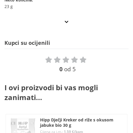
23 g
Kupci su ocijenili
0
od 5
I ovi proizvodi bi vas mogli
zanimati...
Hipp Dječji Kreker od riže s okusom
jabuke bio 30 g
Cijena za j.m.:
1,59 €/kom