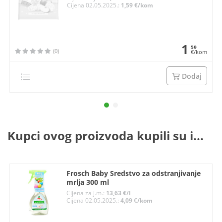
Cijena 02.05.2025.:
1,59 €/kom
1
59
(0)
€/kom
Dodaj
Kupci ovog proizvoda kupili su i...
Frosch Baby Sredstvo za odstranjivanje
mrlja 300 ml
Cijena za j.m.:
13,63 €/l
Cijena 02.05.2025.:
4,09 €/kom