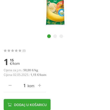
(0)
1
15
€/kom
Cijena za j.m.:
50,00 €/kg
Cijena 02.05.2025.:
1,15 €/kom
kom
DODAJ U KOŠARICU