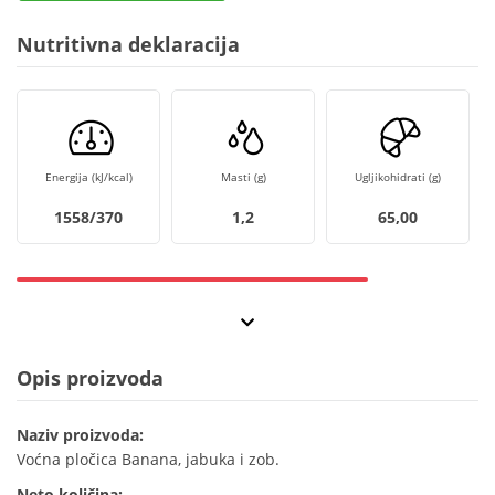
Nutritivna deklaracija
Energija (kJ/kcal)
Masti (g)
Ugljikohidrati (g)
1558/370
1,2
65,00
Opis proizvoda
Naziv proizvoda:
Voćna pločica Banana, jabuka i zob.
Neto količina: