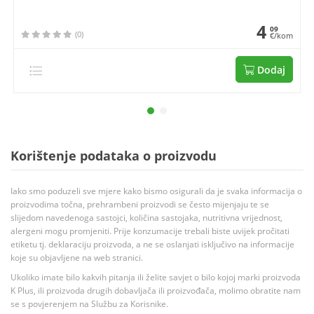
4
09
(0)
€/kom
Dodaj
Korištenje podataka o proizvodu
Iako smo poduzeli sve mjere kako bismo osigurali da je svaka informacija o
proizvodima točna, prehrambeni proizvodi se često mijenjaju te se
slijedom navedenoga sastojci, količina sastojaka, nutritivna vrijednost,
alergeni mogu promjeniti. Prije konzumacije trebali biste uvijek pročitati
etiketu tj. deklaraciju proizvoda, a ne se oslanjati isključivo na informacije
koje su objavljene na web stranici.
Ukoliko imate bilo kakvih pitanja ili želite savjet o bilo kojoj marki proizvoda
K Plus, ili proizvoda drugih dobavljača ili proizvođača, molimo obratite nam
se s povjerenjem na Službu za Korisnike.