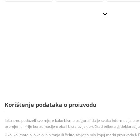
Korištenje podataka o proizvodu
Iako smo poduzeli sve mjere kako bismo osigurali da je svaka informacija o pr
promjeniti. Prije konzumacije trebali biste uvijek pročitati etiketu tj. deklaraci
Ukoliko imate bilo kakvih pitanja ili želite savjet o bilo kojoj marki proizvoda