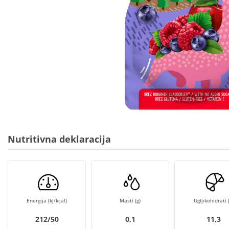
Nutritivna deklaracija
Energija (kJ/kcal)
Masti (g)
Ugljikohidrati (
212/50
0,1
11,3