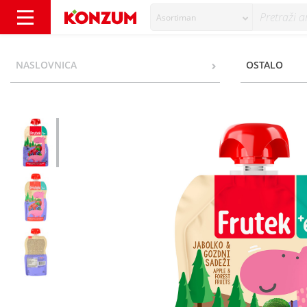
Asortiman
Frutek Kašica jabuka, šumsko voće 100 g - K
NASLOVNICA
OSTALO