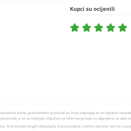
Kupci su ocijenili
oizvodima točna, prehrambeni proizvodi se često mijenjaju te se slijedom navedeno
ju proizvoda, a ne se oslanjati isključivo na informacije koje su objavljene na web st
 K Plus, ili proizvoda drugih dobavljača ili proizvođača, molimo obratite nam se s p