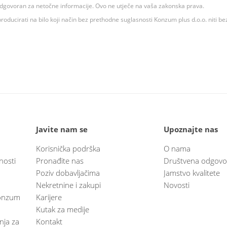
 odgovoran za netočne informacije. Ovo ne utječe na vaša zakonska prava.
roducirati na bilo koji način bez prethodne suglasnosti Konzum plus d.o.o. niti be
Javite nam se
Upoznajte nas
Korisnička podrška
O nama
nosti
Pronađite nas
Društvena odgovo
Poziv dobavljačima
Jamstvo kvalitete
Nekretnine i zakupi
Novosti
 Konzum
Karijere
Kutak za medije
anja za
Kontakt