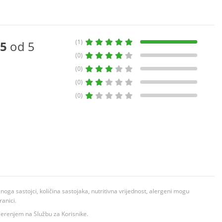
(1)
5
od 5
(0)
(0)
(0)
(0)
ga sastojci, količina sastojaka, nutritivna vrijednost, alergeni mogu
ranici.
ovjerenjem na Službu za Korisnike.