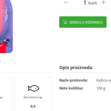
kom
DODAJ U KOŠARICU
Opis proizvoda
Naziv proizvoda:
Kašica o
Neto količina:
100 g
g)
Bjelančevine (g)
0,4