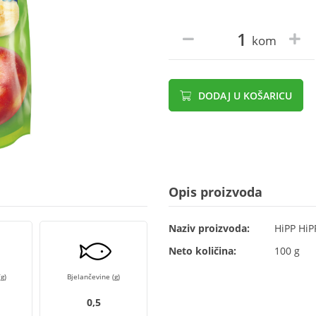
kom
DODAJ U KOŠARICU
Opis proizvoda
Naziv proizvoda:
HiPP HiP
Neto količina:
100 g
g)
Bjelančevine (g)
0,5