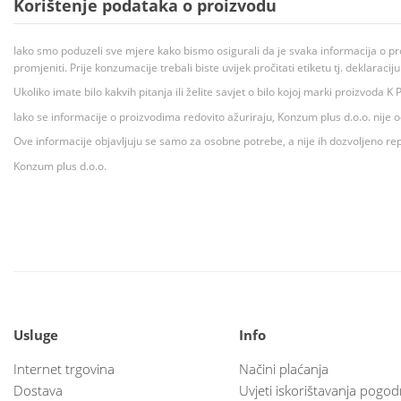
Korištenje podataka o proizvodu
Iako smo poduzeli sve mjere kako bismo osigurali da je svaka informacija o pr
promjeniti. Prije konzumacije trebali biste uvijek pročitati etiketu tj. deklaraci
Ukoliko imate bilo kakvih pitanja ili želite savjet o bilo kojoj marki proizvoda
Iako se informacije o proizvodima redovito ažuriraju, Konzum plus d.o.o. nije
Ove informacije objavljuju se samo za osobne potrebe, a nije ih dozvoljeno rep
Konzum plus d.o.o.
Usluge
Info
Internet trgovina
Načini plaćanja
Dostava
Uvjeti iskorištavanja pogod