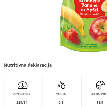
Nutritivna deklaracija
Energija (kJ/kcal)
Masti (g)
Ugljikohidrati (
229/54
0,1
11,9