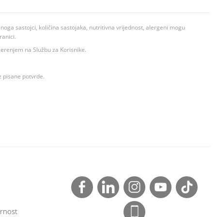
ga sastojci, količina sastojaka, nutritivna vrijednost, alergeni mogu
ranici.
ovjerenjem na Službu za Korisnike.
z pisane potvrde.
rnost