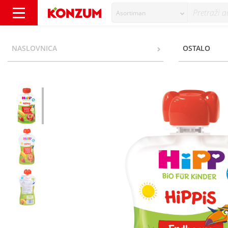
Asortiman
Hipp Hippis Voćni pire jabuka, banana, jago
NASLOVNICA
OSTALO