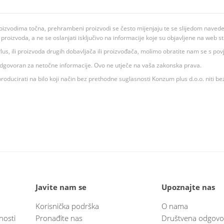
oizvodima točna, prehrambeni proizvodi se često mijenjaju te se slijedom navedeno
ju proizvoda, a ne se oslanjati isključivo na informacije koje su objavljene na web st
 K Plus, ili proizvoda drugih dobavljača ili proizvođača, molimo obratite nam se s p
 odgovoran za netočne informacije. Ovo ne utječe na vaša zakonska prava.
roducirati na bilo koji način bez prethodne suglasnosti Konzum plus d.o.o. niti be
Javite nam se
Upoznajte nas
Korisnička podrška
O nama
nosti
Pronađite nas
Društvena odgovo