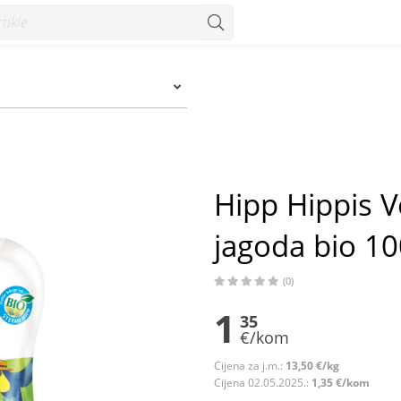
da bio 100 g - Konzum
Hipp Hippis V
jagoda bio 10
(0)
1
35
€/kom
Cijena za j.m.:
13,50 €/kg
Cijena 02.05.2025.:
1,35 €/kom