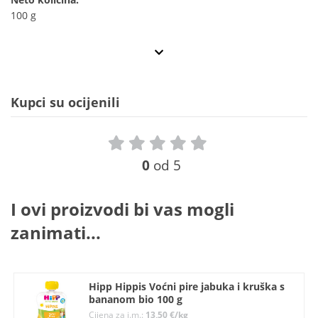
100 g
Kupci su ocijenili
0
od 5
I ovi proizvodi bi vas mogli
zanimati...
Hipp Hippis Voćni pire jabuka i kruška s
bananom bio 100 g
Cijena za j.m.:
13,50 €/kg