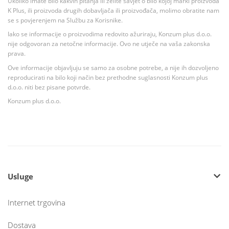
Ukoliko imate bilo kakvih pitanja ili želite savjet o bilo kojoj marki proizvoda
K Plus, ili proizvoda drugih dobavljača ili proizvođača, molimo obratite nam
se s povjerenjem na Službu za Korisnike.
Iako se informacije o proizvodima redovito ažuriraju, Konzum plus d.o.o.
nije odgovoran za netočne informacije. Ovo ne utječe na vaša zakonska
prava.
Ove informacije objavljuju se samo za osobne potrebe, a nije ih dozvoljeno
reproducirati na bilo koji način bez prethodne suglasnosti Konzum plus
d.o.o. niti bez pisane potvrde.
Konzum plus d.o.o.
Usluge
Internet trgovina
Dostava