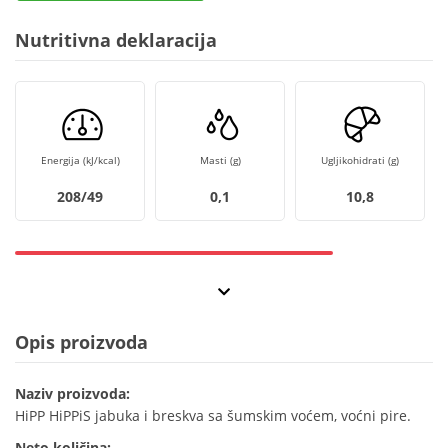
Nutritivna deklaracija
Energija (kJ/kcal)
Masti (g)
Ugljikohidrati (g)
208/49
0,1
10,8
Opis proizvoda
Naziv proizvoda:
HiPP HiPPiS jabuka i breskva sa šumskim voćem, voćni pire.
Neto količina: