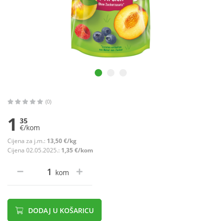
(0)
1
35
€/kom
Cijena za j.m.:
13,50 €/kg
Cijena 02.05.2025.:
1,35 €/kom
kom
DODAJ U KOŠARICU