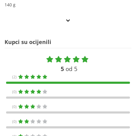
140 g
Kupci su ocijenili
5
od 5
(2)
(0)
(0)
(0)