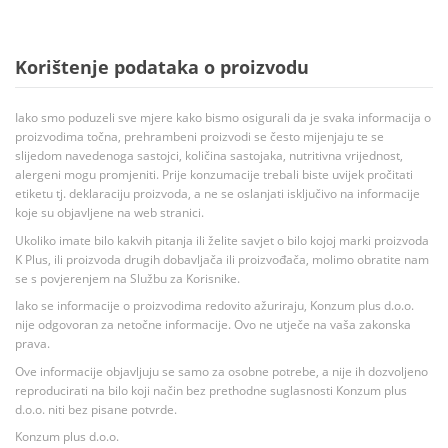
Korištenje podataka o proizvodu
Iako smo poduzeli sve mjere kako bismo osigurali da je svaka informacija o
proizvodima točna, prehrambeni proizvodi se često mijenjaju te se
slijedom navedenoga sastojci, količina sastojaka, nutritivna vrijednost,
alergeni mogu promjeniti. Prije konzumacije trebali biste uvijek pročitati
etiketu tj. deklaraciju proizvoda, a ne se oslanjati isključivo na informacije
koje su objavljene na web stranici.
Ukoliko imate bilo kakvih pitanja ili želite savjet o bilo kojoj marki proizvoda
K Plus, ili proizvoda drugih dobavljača ili proizvođača, molimo obratite nam
se s povjerenjem na Službu za Korisnike.
Iako se informacije o proizvodima redovito ažuriraju, Konzum plus d.o.o.
nije odgovoran za netočne informacije. Ovo ne utječe na vaša zakonska
prava.
Ove informacije objavljuju se samo za osobne potrebe, a nije ih dozvoljeno
reproducirati na bilo koji način bez prethodne suglasnosti Konzum plus
d.o.o. niti bez pisane potvrde.
Konzum plus d.o.o.