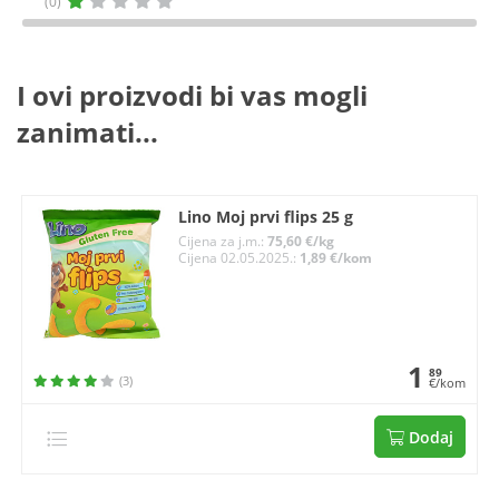
(0)
I ovi proizvodi bi vas mogli
zanimati...
Lino Moj prvi flips 25 g
Cijena za j.m.:
75,60 €/kg
Cijena 02.05.2025.:
1,89 €/kom
1
89
(3)
€/kom
Dodaj