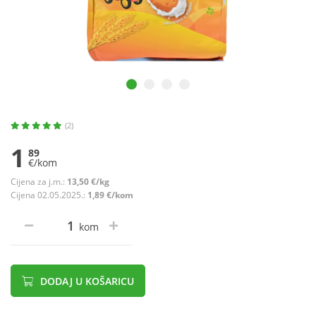
(2)
1
89
€/kom
Cijena za j.m.:
13,50 €/kg
Cijena 02.05.2025.:
1,89 €/kom
kom
DODAJ U KOŠARICU