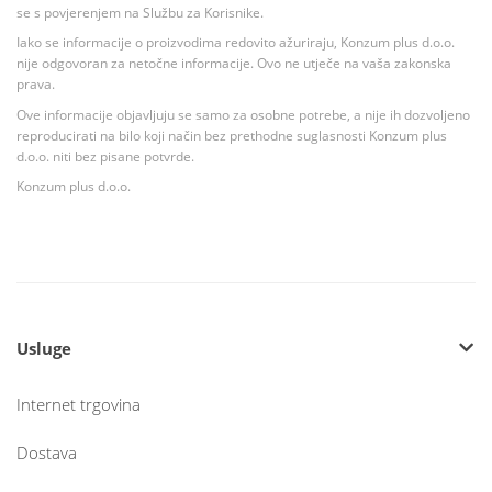
se s povjerenjem na Službu za Korisnike.
Iako se informacije o proizvodima redovito ažuriraju, Konzum plus d.o.o.
nije odgovoran za netočne informacije. Ovo ne utječe na vaša zakonska
prava.
Ove informacije objavljuju se samo za osobne potrebe, a nije ih dozvoljeno
reproducirati na bilo koji način bez prethodne suglasnosti Konzum plus
d.o.o. niti bez pisane potvrde.
Konzum plus d.o.o.
Usluge
Internet trgovina
Dostava