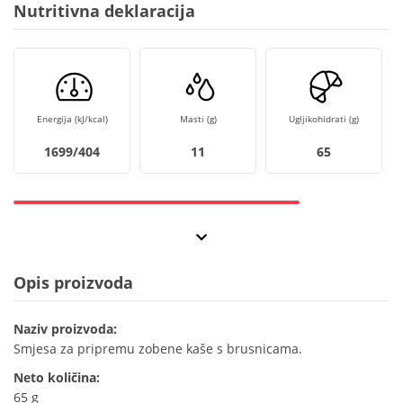
Nutritivna deklaracija
Energija (kJ/kcal)
Masti (g)
Ugljikohidrati (g)
1699/404
11
65
Opis proizvoda
Naziv proizvoda:
Smjesa za pripremu zobene kaše s brusnicama.
Neto količina:
65 g