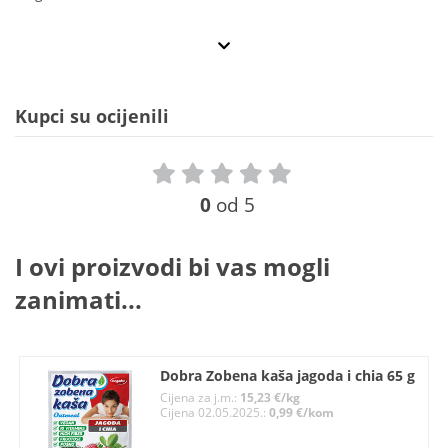
Kupci su ocijenili
0
od 5
I ovi proizvodi bi vas mogli
zanimati...
Dobra Zobena kaša jagoda i chia 65 g
Cijena za j.m.:
15,23 €/kg
Cijena 02.05.2025.:
0,99 €/kom