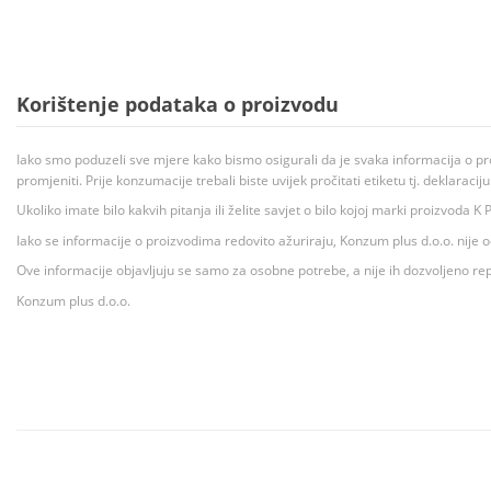
Korištenje podataka o proizvodu
Iako smo poduzeli sve mjere kako bismo osigurali da je svaka informacija o pr
promjeniti. Prije konzumacije trebali biste uvijek pročitati etiketu tj. deklaraci
Ukoliko imate bilo kakvih pitanja ili želite savjet o bilo kojoj marki proizvoda
Iako se informacije o proizvodima redovito ažuriraju, Konzum plus d.o.o. nije
Ove informacije objavljuju se samo za osobne potrebe, a nije ih dozvoljeno rep
Konzum plus d.o.o.