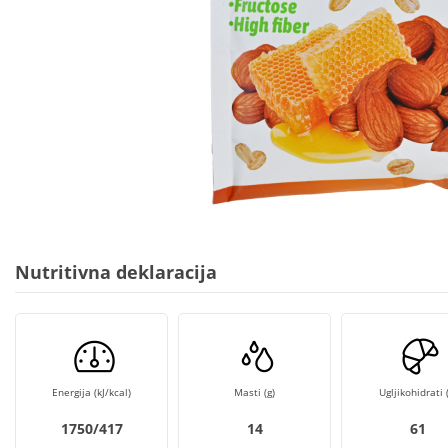
Nutritivna deklaracija
Energija (kJ/kcal)
Masti (g)
Ugljikohidrati (
1750/417
14
61