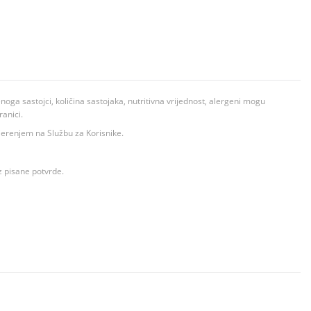
ga sastojci, količina sastojaka, nutritivna vrijednost, alergeni mogu
ranici.
ovjerenjem na Službu za Korisnike.
z pisane potvrde.