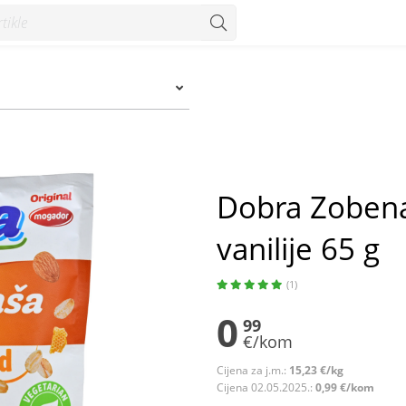
je 65 g - Konzum
Dobra Zobena
vanilije 65 g
(1)
0
99
€/kom
Cijena za j.m.:
15,23 €/kg
Cijena 02.05.2025.:
0,99 €/kom