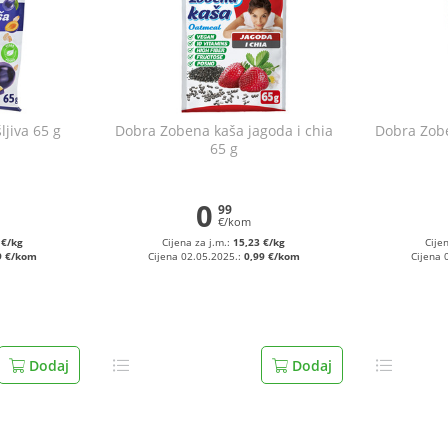
jiva 65 g
Dobra Zobena kaša jagoda i chia
Dobra Zobe
65 g
0
99
€/kom
 €/kg
Cijena za j.m.:
15,23 €/kg
Cije
9 €/kom
Cijena 02.05.2025.:
0,99 €/kom
Cijena 
Dodaj
Dodaj