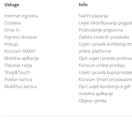
Usluge
Info
Internet trgovina
Načini plaćanja
Dostava
Uvjeti iskorištavanja pogod
Drive In
Podnošenje prigovora
Express dostava
Zaštita osobnih podataka
Pokupi
Uvjeti i pravila korištenja
Konzum SMART
online platforme
Mobilna aplikacija
Opći uvjeti i pravila poslov
Plaćanje režija
Konzum online prodaju
Shop&Touch
Uvjeti i pravila kupoprodaj
Poklon kartica
Konzum Smart prodavaoni
MultiPlus kartica
Opći uvjeti korištenja e-gift
mobilne aplikacije
Objava cjenika