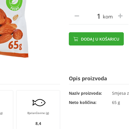
kom
DODAJ U KOŠARICU
Opis proizvoda
Naziv proizvoda:
Smjesa z
Neto količina:
65 g
g)
Bjelančevine (g)
8,4