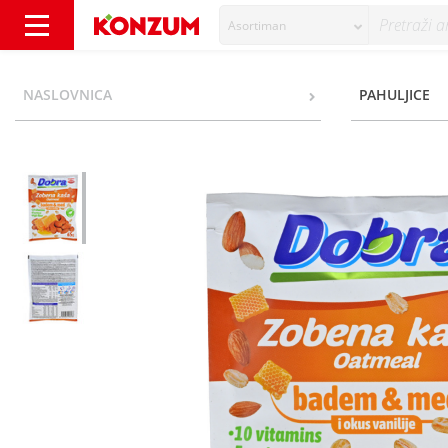
Asortiman
Dobra Zobena kaša badem, med i okus vanili
NASLOVNICA
PAHULJICE