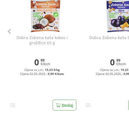
Dobra Zobena kaša kokos i
Dobra Zobena kaša šl
grožđice 65 g
0
0
99
99
€/kom
€/kom
Cijena za j.m.:
15,23 €/kg
Cijena za j.m.:
15,23
Cijena 02.05.2025.:
0,99 €/kom
Cijena 02.05.2025.:
0,9
Dodaj