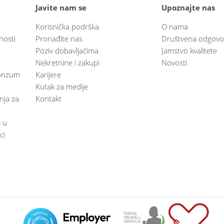
Javite nam se
Upoznajte nas
Korisnička podrška
O nama
nosti
Pronađite nas
Društvena odgovo
Poziv dobavljačima
Jamstvo kvalitete
Nekretnine i zakupi
Novosti
 Konzum
Karijere
Kutak za medije
anja za
Kontakt
e u
ci