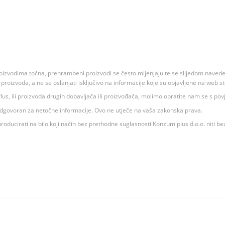
oizvodima točna, prehrambeni proizvodi se često mijenjaju te se slijedom navedeno
ju proizvoda, a ne se oslanjati isključivo na informacije koje su objavljene na web st
 K Plus, ili proizvoda drugih dobavljača ili proizvođača, molimo obratite nam se s p
 odgovoran za netočne informacije. Ovo ne utječe na vaša zakonska prava.
roducirati na bilo koji način bez prethodne suglasnosti Konzum plus d.o.o. niti be