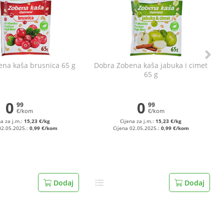
na kaša brusnica 65 g
Dobra Zobena kaša jabuka i cimet
65 g
0
0
99
99
€/kom
€/kom
na za j.m.:
15,23 €/kg
Cijena za j.m.:
15,23 €/kg
02.05.2025.:
0,99 €/kom
Cijena 02.05.2025.:
0,99 €/kom
Dodaj
Dodaj