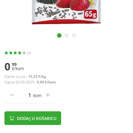
(2)
0
99
€/kom
Cijena za j.m.:
15,23 €/kg
Cijena 02.05.2025.:
0,99 €/kom
kom
DODAJ U KOŠARICU