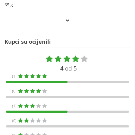
65 g
Kupci su ocijenili
4
od 5
(1)
(0)
(1)
(0)