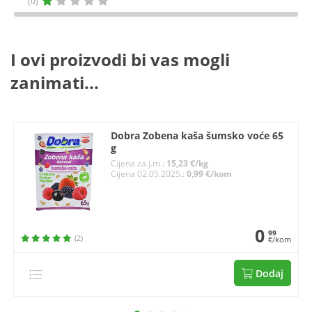
(0)
I ovi proizvodi bi vas mogli
zanimati...
Dobra Zobena kaša šumsko voće 65
g
Cijena za j.m.:
15,23 €/kg
Cijena 02.05.2025.:
0,99 €/kom
0
99
(2)
€/kom
Dodaj