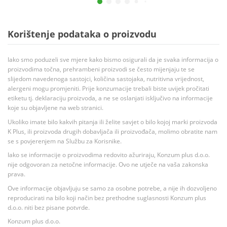
Korištenje podataka o proizvodu
Iako smo poduzeli sve mjere kako bismo osigurali da je svaka informacija o
proizvodima točna, prehrambeni proizvodi se često mijenjaju te se
slijedom navedenoga sastojci, količina sastojaka, nutritivna vrijednost,
alergeni mogu promjeniti. Prije konzumacije trebali biste uvijek pročitati
etiketu tj. deklaraciju proizvoda, a ne se oslanjati isključivo na informacije
koje su objavljene na web stranici.
Ukoliko imate bilo kakvih pitanja ili želite savjet o bilo kojoj marki proizvoda
K Plus, ili proizvoda drugih dobavljača ili proizvođača, molimo obratite nam
se s povjerenjem na Službu za Korisnike.
Iako se informacije o proizvodima redovito ažuriraju, Konzum plus d.o.o.
nije odgovoran za netočne informacije. Ovo ne utječe na vaša zakonska
prava.
Ove informacije objavljuju se samo za osobne potrebe, a nije ih dozvoljeno
reproducirati na bilo koji način bez prethodne suglasnosti Konzum plus
d.o.o. niti bez pisane potvrde.
Konzum plus d.o.o.