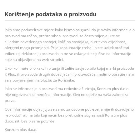
Korištenje podataka o proizvodu
Iako smo poduzeli sve mjere kako bismo osigurali da je svaka informacija o
proizvodima točna, prehrambeni proizvodi se često mijenjaju te se
slijedom navedenoga sastojci, količina sastojaka, nutritivna vrijednost,
alergeni mogu promjeniti. Prije konzumacije trebali biste uvijek pročitati
etiketu tj. deklaraciju proizvoda, a ne se oslanjati isključivo na informacije
koje su objavljene na web stranici.
Ukoliko imate bilo kakvih pitanja ili želite savjet o bilo kojoj marki proizvoda
K Plus, ili proizvoda drugih dobavljača ili proizvođača, molimo obratite nam
se s povjerenjem na Službu za Korisnike.
Iako se informacije o proizvodima redovito ažuriraju, Konzum plus d.o.o.
nije odgovoran za netočne informacije. Ovo ne utječe na vaša zakonska
prava.
Ove informacije objavljuju se samo za osobne potrebe, a nije ih dozvoljeno
reproducirati na bilo koji način bez prethodne suglasnosti Konzum plus
d.o.o. niti bez pisane potvrde.
Konzum plus d.o.o.