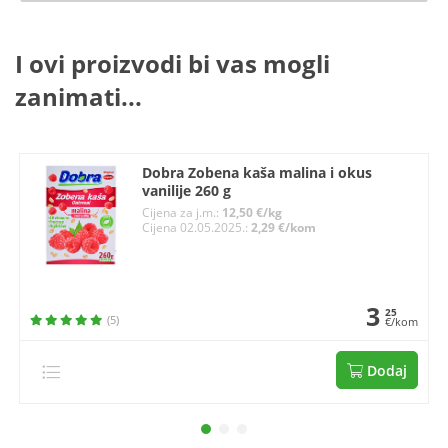
I ovi proizvodi bi vas mogli
zanimati...
Dobra Zobena kaša malina i okus
vanilije 260 g
Cijena za j.m.:
12,50 €/kg
Cijena 02.05.2025.:
2,29 €/kom
3
25
(5)
€/kom
Dodaj