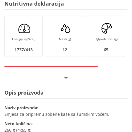
Nutritivna deklaracija
Energija (kJ/kcal)
Masti (g)
Ugljikohidrati (g)
1737/413
12
65
Opis proizvoda
Naziv proizvoda:
Smjesa za pripremu zobene kaše sa šumskim voćem.
Neto količina:
260 g (4x65 g)